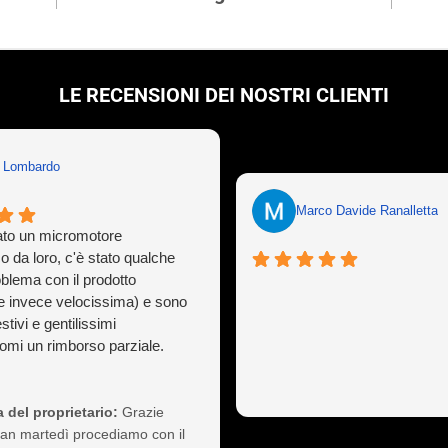
LE RECENSIONI DEI NOSTRI CLIENTI
n Lombardo
Marco Davide Ranalletta
to un micromotore
o da loro, c'è stato qualche
oblema con il prodotto
e invece velocissima) e sono
stivi e gentilissimi
mi un rimborso parziale.
ò capitare a tutti ma gestirlo
sionalità non è cosa da poco,
 così il cliente a vita).
 del proprietario:
Grazie
nte consigliati
Ivan martedì procediamo con il