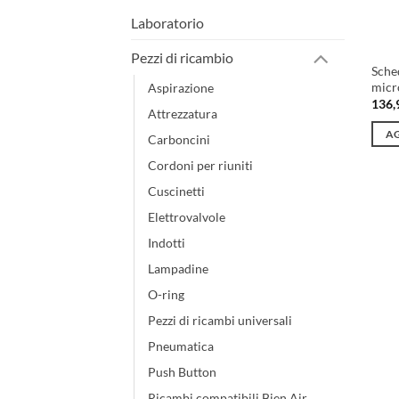
Laboratorio
Pezzi di ricambio
Sche
micr
Aspirazione
136,
Attrezzatura
AG
Carboncini
Cordoni per riuniti
Cuscinetti
Elettrovalvole
Indotti
Lampadine
O-ring
Pezzi di ricambi universali
Pneumatica
Push Button
Ricambi compatibili Bien Air