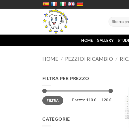
Salta
ai
contenuti
Cerca:
HOME
GALLERY
STUD
HOME
/
PEZZI DI RICAMBIO
/
RIC
FILTRA PER PREZZO
Prezzo
Prezzo
Prezzo:
110 €
—
120 €
FILTRA
Min
Max
CATEGORIE