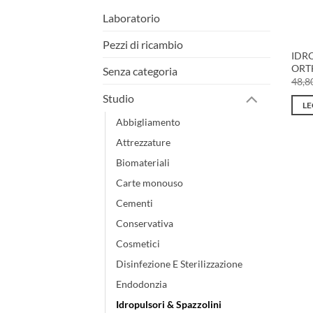
Laboratorio
Pezzi di ricambio
IDR
ORT
Senza categoria
48,8
Studio
LE
Abbigliamento
Attrezzature
Biomateriali
Carte monouso
Cementi
Conservativa
Cosmetici
Disinfezione E Sterilizzazione
Endodonzia
Idropulsori & Spazzolini