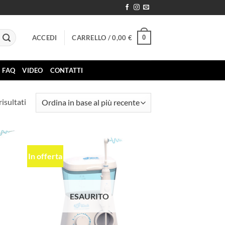
0
ACCEDI
CARRELLO /
0,00
€
FAQ
VIDEO
CONTATTI
Ordina
risultati
in
base
al
più
In offerta
ungi
Aggiungi
recente
ista
alla lista
i
dei
deri
desideri
ESAURITO