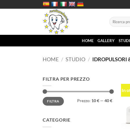
Salta
ai
contenuti
Cerca:
HOME
GALLERY
STUD
HOME
/
STUDIO
/
IDROPULSORI 
FILTRA PER PREZZO
In o
Prezzo
Prezzo
Prezzo:
10 €
—
40 €
FILTRA
Min
Max
CATEGORIE