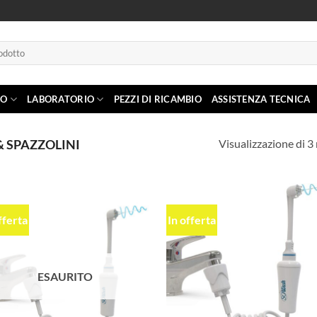
IO
LABORATORIO
PEZZI DI RICAMBIO
ASSISTENZA TECNICA
Visualizzazione di 3 
& SPAZZOLINI
fferta
In offerta
Aggiungi
Aggi
alla lista
alla l
dei
de
desideri
desi
ESAURITO