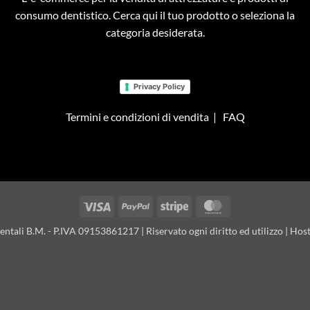
consumo dentistico. Cerca qui il tuo prodotto o seleziona la
categoria desiderata.
Privacy Policy
Termini e condizioni di vendita
|
FAQ
Visa
PayPal
Stripe
MasterCard
tali B.M. - P.IVA 09153861217 | Riservato ogni diritto ed utilizzo | Hos