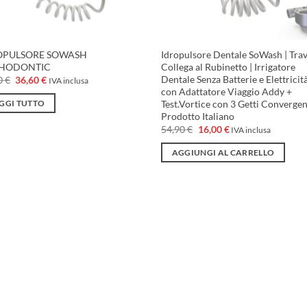
OPULSORE SOWASH
Idropulsore Dentale SoWash | Trave
HODONTIC
Collega al Rubinetto | Irrigatore
Dentale Senza Batterie e Elettricità
Il
Il
0
€
36,60
€
IVA inclusa
prezzo
prezzo
con Adattatore Viaggio Addy +
originale
attuale
Test.Vortice con 3 Getti Convergent
GGI TUTTO
era:
è:
Prodotto Italiano
48,80 €.
36,60 €.
Il
Il
54,90
€
16,00
€
IVA inclusa
prezzo
prezzo
originale
attuale
AGGIUNGI AL CARRELLO
era:
è:
54,90 €.
16,00 €.