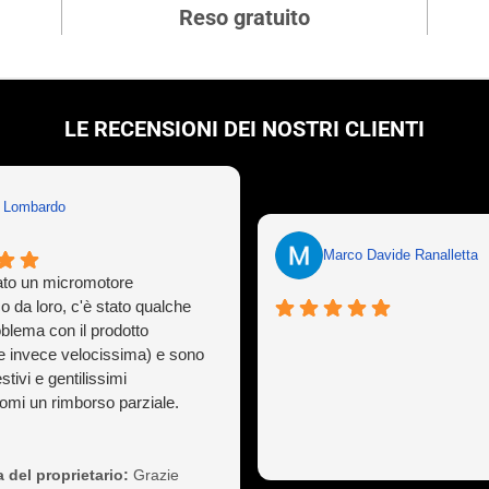
Reso gratuito
LE RECENSIONI DEI NOSTRI CLIENTI
n Lombardo
Marco Davide Ranalletta
to un micromotore
o da loro, c'è stato qualche
oblema con il prodotto
e invece velocissima) e sono
stivi e gentilissimi
mi un rimborso parziale.
ò capitare a tutti ma gestirlo
sionalità non è cosa da poco,
 così il cliente a vita).
 del proprietario:
Grazie