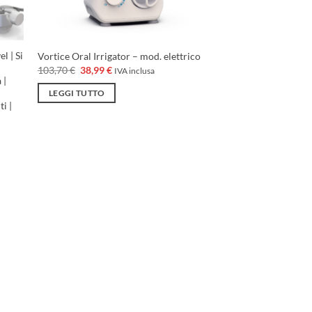
l | Si
Vortice Oral Irrigator – mod. elettrico
Il
Il
103,70
€
38,99
€
IVA inclusa
prezzo
prezzo
 |
originale
attuale
LEGGI TUTTO
era:
è:
i |
103,70 €.
38,99 €.