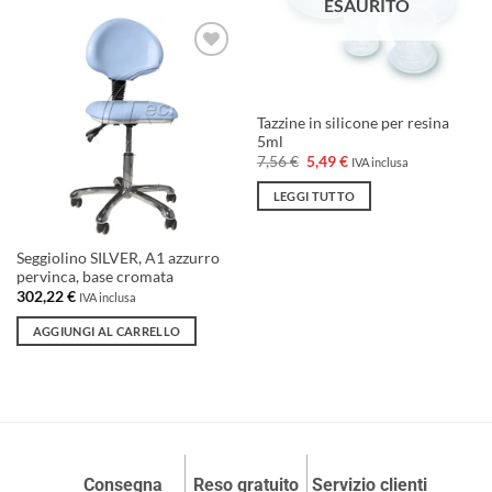
ESAURITO
Aggiungi
alla lista
dei
desideri
Tazzine in silicone per resina
5ml
Il
Il
7,56
€
5,49
€
IVA inclusa
prezzo
prezzo
originale
attuale
LEGGI TUTTO
era:
è:
7,56 €.
5,49 €.
Seggiolino SILVER, A1 azzurro
pervinca, base cromata
302,22
€
IVA inclusa
AGGIUNGI AL CARRELLO
Consegna
Reso gratuito
Servizio clienti