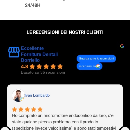
24/48H
LE RECENSIONI DEI NOSTRI CLIENTI
Eccellente
Forniture Dentali
Guarda tutte le recensioni
Borriello
4.8
recensisci su
Basato su 36 recensioni
Ivan Lombardo
Ho comprato un micromotore endodontico da loro, c'è
stato qualche piccolo problema con il prodotto
(spedizione invece velocissima) e sono stati tempestivi