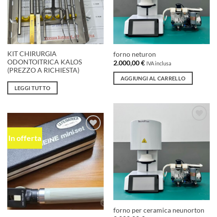
KIT CHIRURGIA
forno neturon
ODONTOITRICA KALOS
2.000,00
€
IVA inclusa
(PREZZO A RICHIESTA)
AGGIUNGI AL CARRELLO
LEGGI TUTTO
Aggiungi
alla lista
In offerta
Aggiungi
dei
alla lista
desideri
dei
desideri
forno per ceramica neunorton