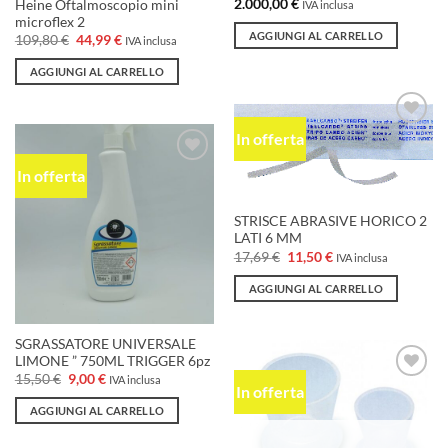
2.000,00
€
Heine Oftalmoscopio mini
IVA inclusa
microflex 2
AGGIUNGI AL CARRELLO
Il
Il
109,80
€
44,99
€
IVA inclusa
prezzo
prezzo
originale
attuale
AGGIUNGI AL CARRELLO
era:
è:
109,80 €.
44,99 €.
In offerta
Aggiungi
alla lista
dei
In offerta
Aggiungi
desideri
alla lista
dei
desideri
STRISCE ABRASIVE HORICO 2
LATI 6 MM
Il
Il
17,69
€
11,50
€
IVA inclusa
prezzo
prezzo
originale
attuale
AGGIUNGI AL CARRELLO
era:
è:
17,69 €.
11,50 €.
SGRASSATORE UNIVERSALE
LIMONE ” 750ML TRIGGER 6pz
Il
Il
15,50
€
9,00
€
IVA inclusa
In offerta
prezzo
prezzo
Aggiungi
originale
attuale
alla lista
AGGIUNGI AL CARRELLO
era:
è:
dei
15,50 €.
9,00 €.
desideri