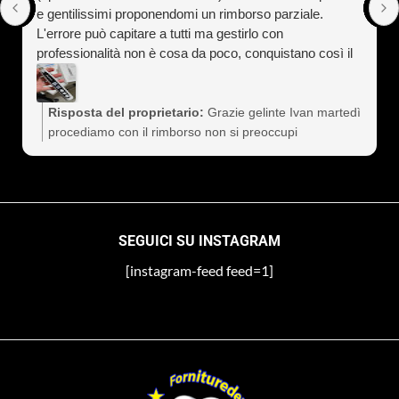
e gentilissimi proponendomi un rimborso parziale.
L'errore può capitare a tutti ma gestirlo con
professionalità non è cosa da poco, conquistano così il
cliente a vita). Assolutamente consigliati
Risposta del proprietario:
Grazie gelinte Ivan martedì
procediamo con il rimborso non si preoccupi
SEGUICI SU INSTAGRAM
[instagram-feed feed=1]