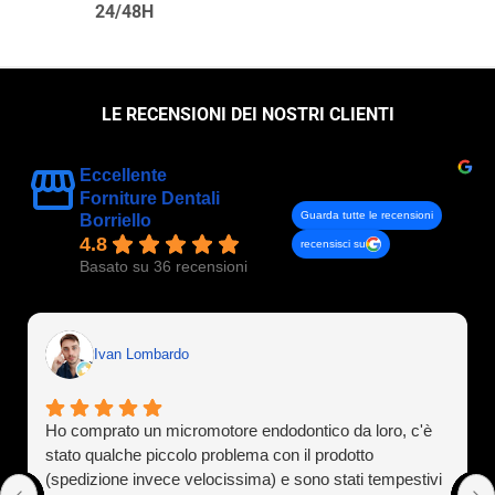
24/48H
LE RECENSIONI DEI NOSTRI CLIENTI
Eccellente
Forniture Dentali
Guarda tutte le recensioni
Borriello
4.8
recensisci su
Basato su 36 recensioni
Ivan Lombardo
Ho comprato un micromotore endodontico da loro, c'è
stato qualche piccolo problema con il prodotto
(spedizione invece velocissima) e sono stati tempestivi