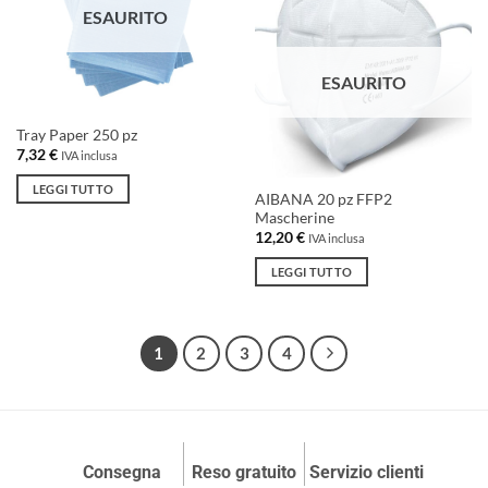
ESAURITO
Aggiungi
possono
alla lista
essere
dei
desideri
scelte
ESAURITO
nella
pagina
Tray Paper 250 pz
del
7,32
€
IVA inclusa
prodotto
LEGGI TUTTO
AIBANA 20 pz FFP2
Mascherine
12,20
€
IVA inclusa
LEGGI TUTTO
1
2
3
4
Consegna
Reso gratuito
Servizio clienti