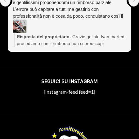
e gentilissimi proponendomi un rimborso parziale.
L'errore può capitare a tutti ma gestirlo con
professionalità non è cosa da poco, conquistano così il
cliente a vita). Assolutamente consigliati
Risposta del proprietario:
Grazie gelinte Ivan martedì
procediamo con il rimborso non si preoccupi
SEGUICI SU INSTAGRAM
[instagram-feed feed=1]