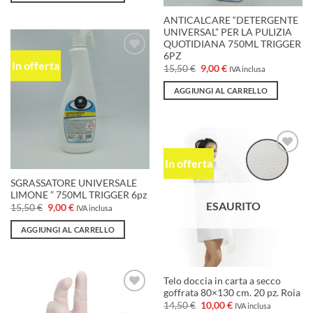
15,50 €.
12,50 €.
ANTICALCARE “DETERGENTE
UNIVERSAL” PER LA PULIZIA
QUOTIDIANA 750ML TRIGGER
6PZ
In offerta
Aggiungi
Il
Il
15,50
€
9,00
€
IVA inclusa
alla lista
prezzo
prezzo
dei
originale
attuale
AGGIUNGI AL CARRELLO
desideri
era:
è:
15,50 €.
9,00 €.
In offerta
Aggiungi
alla lista
dei
SGRASSATORE UNIVERSALE
desideri
LIMONE ” 750ML TRIGGER 6pz
ESAURITO
Il
Il
15,50
€
9,00
€
IVA inclusa
prezzo
prezzo
originale
attuale
AGGIUNGI AL CARRELLO
era:
è:
15,50 €.
9,00 €.
Telo doccia in carta a secco
goffrata 80×130 cm. 20 pz. Roia
Aggiungi
Il
Il
14,50
€
10,00
€
IVA inclusa
alla lista