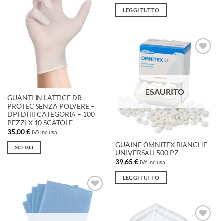
prezzo
prezzo
dei
originale
attuale
LEGGI TUTTO
desideri
era:
è:
14,50 €.
10,00 €.
Aggiungi
alla lista
dei
desideri
ESAURITO
GUANTI IN LATTICE DR
PROTEC SENZA POLVERE –
DPI DI III CATEGORIA – 100
PEZZI X 10 SCATOLE
35,00
€
IVA inclusa
GUAINE OMNITEX BIANCHE
SCEGLI
UNIVERSALI 500 PZ
Questo
39,65
€
IVA inclusa
prodotto
LEGGI TUTTO
ha
più
Aggiungi
varianti.
alla lista
Le
dei
desideri
opzioni