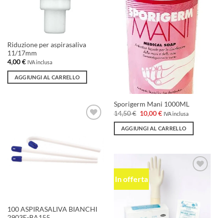
Riduzione per aspirasaliva
11/17mm
4,00
€
IVA inclusa
AGGIUNGI AL CARRELLO
Sporigerm Mani 1000ML
Il
Il
14,50
€
10,00
€
IVA inclusa
prezzo
prezzo
originale
attuale
Aggiungi
AGGIUNGI AL CARRELLO
era:
è:
alla lista
14,50 €.
10,00 €.
dei
desideri
In offerta
Aggiungi
alla lista
dei
desideri
100 ASPIRASALIVA BIANCHI
2903E-BA155