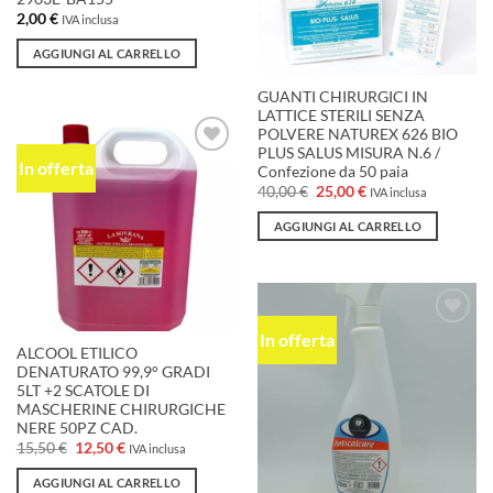
2,00
€
IVA inclusa
AGGIUNGI AL CARRELLO
GUANTI CHIRURGICI IN
LATTICE STERILI SENZA
POLVERE NATUREX 626 BIO
PLUS SALUS MISURA N.6 /
In offerta
Aggiungi
Confezione da 50 paia
alla lista
Il
Il
40,00
€
25,00
€
IVA inclusa
dei
prezzo
prezzo
desideri
originale
attuale
AGGIUNGI AL CARRELLO
era:
è:
40,00 €.
25,00 €.
In offerta
Aggiungi
ALCOOL ETILICO
alla lista
dei
DENATURATO 99,9° GRADI
desideri
5LT +2 SCATOLE DI
MASCHERINE CHIRURGICHE
NERE 50PZ CAD.
Il
Il
15,50
€
12,50
€
IVA inclusa
prezzo
prezzo
originale
attuale
AGGIUNGI AL CARRELLO
era:
è: