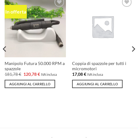
In offerta
Aggiungi
Aggiungi
alla lista
alla lista
dei
dei
desideri
desideri
Manipolo Futura 50.000 RPM a
Coppia di spazzole per tutti i
spazzole
micromotori
Il
Il
181,78
€
120,78
€
17,08
€
IVA inclusa
IVA inclusa
prezzo
prezzo
originale
attuale
AGGIUNGI AL CARRELLO
AGGIUNGI AL CARRELLO
era:
è:
181,78 €.
120,78 €.