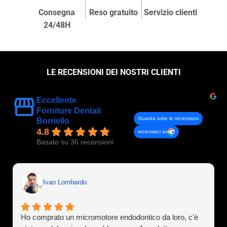
Consegna
Reso gratuito
Servizio clienti
24/48H
LE RECENSIONI DEI NOSTRI CLIENTI
Eccellente
Forniture Dentali
Guarda tutte le recensioni
Borriello
4.8
recensisci su
Basato su 36 recensioni
Ivan Lombardo
Ho comprato un micromotore endodontico da loro, c'è