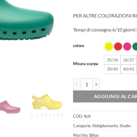
PER ALTRE COLORAZIONI R
Tempi di consegna 6/10 giorni 
colore
35/36
36/37
Misura scarpa
39/40
40/41
ZOCCOLI SANITARI CLASSIC CON
AGGIUNGI AL CA
COD:
N/A
Categorie:
Abbigliamento
,
Studio
Marchio:
Bihos