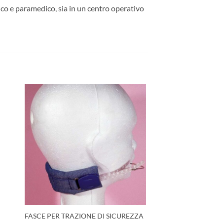
co e paramedico, sia in un centro operativo
ngi
Aggiungi
ista
alla lista
dei
eri
desideri
FASCE PER TRAZIONE DI SICUREZZA