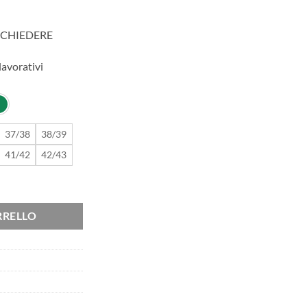
ICHIEDERE
lavorativi
37/38
38/39
41/42
42/43
 FORI E CINTURINO quantità
RRELLO