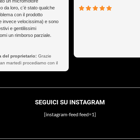
to un micromotore
o da loro, c'è stato qualche
oblema con il prodotto
e invece velocissima) e sono
stivi e gentilissimi
mi un rimborso parziale.
ò capitare a tutti ma gestirlo
sionalità non è cosa da poco,
 così il cliente a vita).
 del proprietario:
Grazie
nte consigliati
Ivan martedì procediamo con il
 non si preoccupi
SEGUICI SU INSTAGRAM
[instagram-feed feed=1]