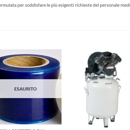
mulata per soddisfare le più esigenti richieste del personale medi
Aggiungi
Aggiu
alla lista
alla l
dei
dei
desideri
desid
ESAURITO