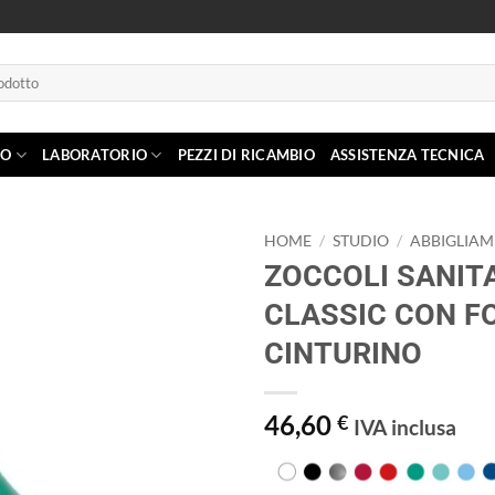
IO
LABORATORIO
PEZZI DI RICAMBIO
ASSISTENZA TECNICA
HOME
/
STUDIO
/
ABBIGLIA
ZOCCOLI SANIT
Aggiungi
CLASSIC CON FO
alla lista
dei
CINTURINO
desideri
46,60
€
IVA inclusa