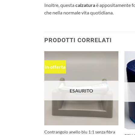
Inoltre, questa
calzatura
è appositamente for
che nella normale vita quotidiana.
PRODOTTI CORRELATI
In offerta
Aggiungi
Aggiungi
alla lista
alla lista
dei
dei
desideri
desideri
ESAURITO
Contrangolo anello blu 1:1 senza fibra
i 20:1 fibra ottica