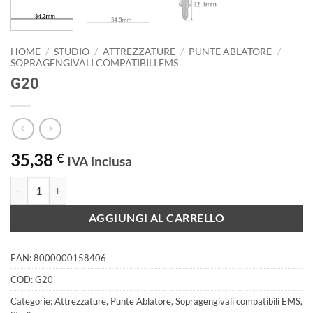
HOME
/
STUDIO
/
ATTREZZATURE
/
PUNTE ABLATORE
/
SOPRAGENGIVALI COMPATIBILI EMS
G20
35,38
€
IVA inclusa
G20 quantità
AGGIUNGI AL CARRELLO
EAN:
8000000158406
COD:
G20
Categorie:
Attrezzature
,
Punte Ablatore
,
Sopragengivali compatibili EMS
,