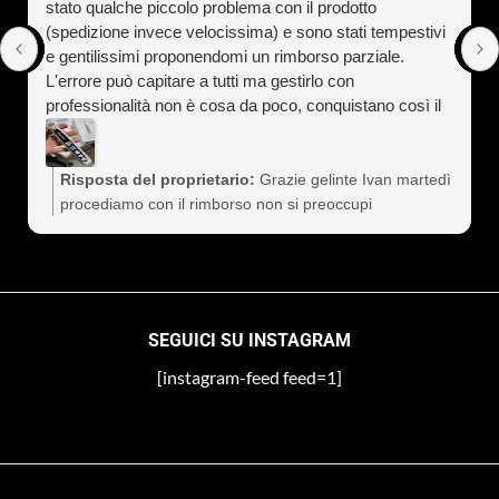
stato qualche piccolo problema con il prodotto
(spedizione invece velocissima) e sono stati tempestivi
e gentilissimi proponendomi un rimborso parziale.
L'errore può capitare a tutti ma gestirlo con
professionalità non è cosa da poco, conquistano così il
cliente a vita). Assolutamente consigliati
Risposta del proprietario:
Grazie gelinte Ivan martedì
procediamo con il rimborso non si preoccupi
SEGUICI SU INSTAGRAM
[instagram-feed feed=1]