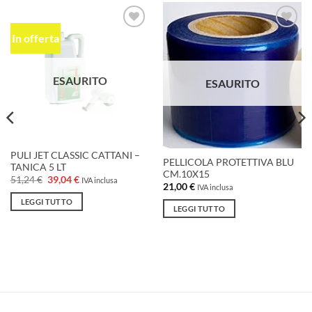
In offerta
Aggiungi
Aggiungi
alla lista
alla lista
dei
dei
desideri
desideri
ESAURITO
ESAURITO
PULI JET CLASSIC CATTANI –
PELLICOLA PROTETTIVA BLU
TANICA 5 LT
CM.10X15
Il
Il
51,24
€
39,04
€
IVA inclusa
21,00
€
prezzo
prezzo
IVA inclusa
originale
attuale
LEGGI TUTTO
era:
è:
LEGGI TUTTO
51,24 €.
39,04 €.