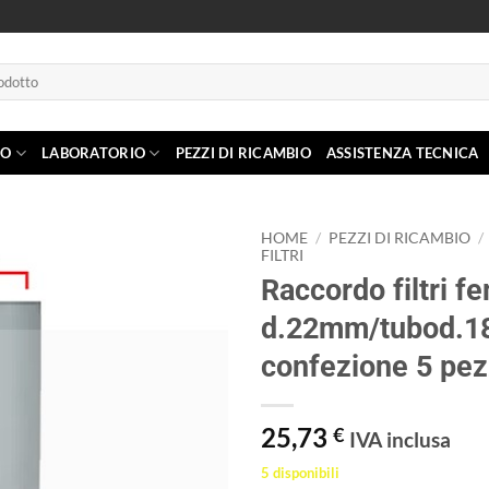
IO
LABORATORIO
PEZZI DI RICAMBIO
ASSISTENZA TECNICA
HOME
/
PEZZI DI RICAMBIO
/
FILTRI
Raccordo filtri 
Aggiungi
alla lista
d.22mm/tubod.
dei
desideri
confezione 5 pez
25,73
€
IVA inclusa
5 disponibili