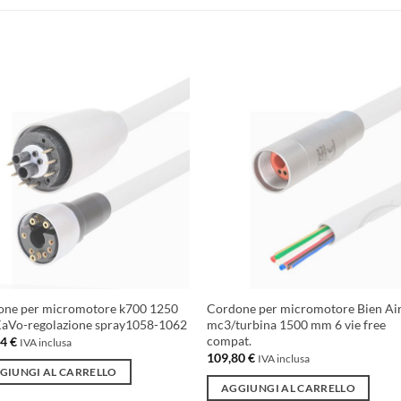
Aggiungi
Aggiu
alla lista
alla l
dei
dei
desideri
desid
one per micromotore k700 1250
Cordone per micromotore Bien Ai
aVo-regolazione spray1058-1062
mc3/turbina 1500 mm 6 vie free
compat.
14
€
IVA inclusa
109,80
€
IVA inclusa
GIUNGI AL CARRELLO
AGGIUNGI AL CARRELLO