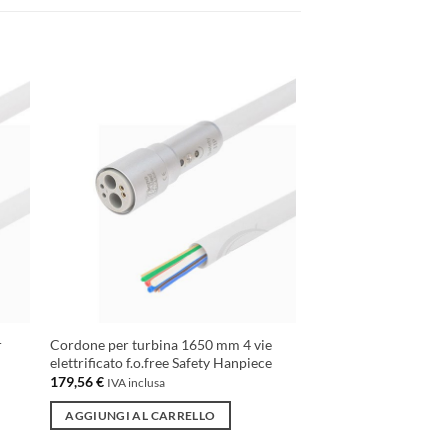
ngi
Aggiungi
ista
alla lista
dei
eri
desideri
r
Cordone per turbina 1650 mm 4 vie
elettrificato f.o.free Safety Hanpiece
179,56
€
IVA inclusa
AGGIUNGI AL CARRELLO