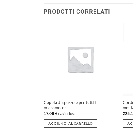
PRODOTTI CORRELATI
Aggiungi
Aggiungi
alla lista
alla lista
dei
dei
desideri
desideri
omotore k700 1250
Coppia di spazzole per tutti i
Cord
0t compatibile
micromotori
mm K
17,08
€
228,
IVA inclusa
ARRELLO
AGGIUNGI AL CARRELLO
AG