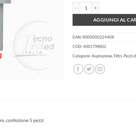
Raccordo filtri femmina d.22mm/
AGGIUNGI AL CA
EAN:
8000000224408
COD:
4001TM002
Categorie:
Aspirazione
,
Filtri
,
Pezzi d
, confezione 5 pezzi