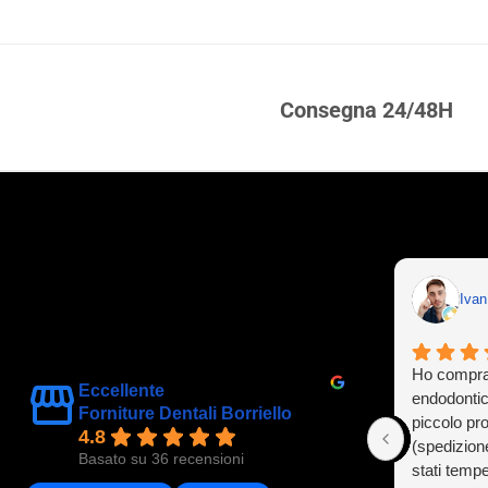
Consegna 24/48H
Iva
Ho compra
Eccellente
endodontic
Forniture Dentali Borriello
piccolo pr
4.8
(spedizion
Basato su 36 recensioni
stati tempe