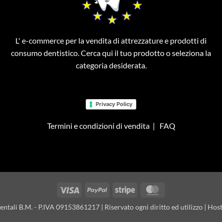
L' e-commerce per la vendita di attrezzature e prodotti di
consumo dentistico. Cerca qui il tuo prodotto o seleziona la
categoria desiderata.
Privacy Policy
Termini e condizioni di vendita
|
FAQ
Visa
PayPal
Stripe
MasterCard
tali B.M. - P.IVA 09153861217 | Riservato ogni diritto ed utilizzo | Hos