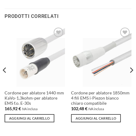
PRODOTTI CORRELATI
Aggiungi
Aggiungi
alla lista
alla lista
dei
dei
desideri
desideri
Cordone per ablatore 1440 mm
Cordone per ablatore 1850mm
KaVo-1,3kohm-per ablatore
4 fili EMS i-Piezon bianco
EMS f.o. E-30s
chiaro compatibile
165,92
€
102,48
€
IVA inclusa
IVA inclusa
AGGIUNGI AL CARRELLO
AGGIUNGI AL CARRELLO