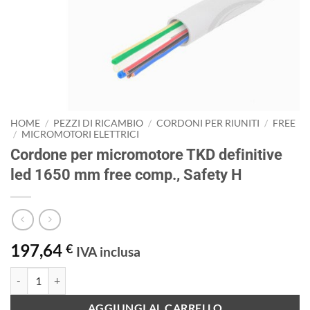
HOME
/
PEZZI DI RICAMBIO
/
CORDONI PER RIUNITI
/
FREE
/
MICROMOTORI ELETTRICI
Cordone per micromotore TKD definitive
led 1650 mm free comp., Safety H
197,64
€
IVA inclusa
Cordone per micromotore TKD definitive led 1650 mm free comp., Saf
AGGIUNGI AL CARRELLO