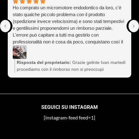
Ho comprato un micromotore endodontico da loro, c'è
stato qualche piccolo problema con il prodotto
(spedizione invece velocissima) e sono stati tempestivi
e gentilissimi proponendomi un rimborso parziale.
L'errore può capitare a tutti ma gestirlo con
professionalità non è cosa da poco, conquistano così il
cliente a vita). Assolutamente consigliati
Risposta del proprietario:
Grazie gelinte Ivan martedì
procediamo con il rimborso non si preoccupi
SEGUICI SU INSTAGRAM
[instagram-feed feed=1]