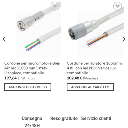
Aggiungi
Aggiungi
alla lista
alla lista
dei
dei
desideri
desideri
Cordone per micromotore Bien
Cordone per ablatore 1850mm
Air mc31650 mm Safety
4 fili con led NSK Varios lux
Hanpiece, compatibile
compatibile
197,64
€
102,48
€
IVA inclusa
IVA inclusa
AGGIUNGI AL CARRELLO
AGGIUNGI AL CARRELLO
Consegna
Reso gratuito
Servizio clienti
24/48H