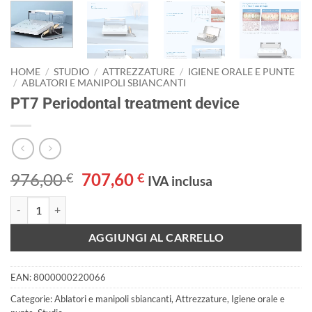
HOME
/
STUDIO
/
ATTREZZATURE
/
IGIENE ORALE E PUNTE
/
ABLATORI E MANIPOLI SBIANCANTI
PT7 Periodontal treatment device
Il
Il
976,00
707,60
€
€
IVA inclusa
prezzo
prezzo
PT7 Periodontal treatment device quantità
originale
attuale
era:
è:
AGGIUNGI AL CARRELLO
976,00 €.
707,60 €.
EAN:
8000000220066
Categorie:
Ablatori e manipoli sbiancanti
,
Attrezzature
,
Igiene orale e