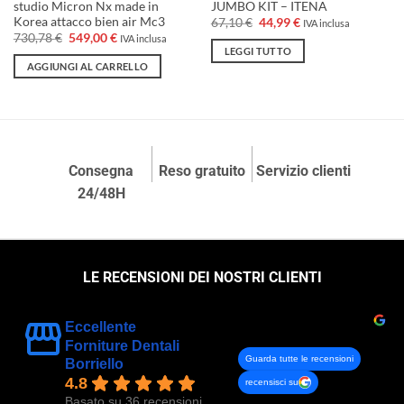
studio Micron Nx made in
JUMBO KIT – ITENA
Korea attacco bien air Mc3
Il
Il
67,10
€
44,99
€
IVA inclusa
prezzo
prezzo
Il
Il
730,78
€
549,00
€
IVA inclusa
originale
attuale
prezzo
prezzo
LEGGI TUTTO
era:
è:
originale
attuale
AGGIUNGI AL CARRELLO
67,10 €.
44,99 €.
era:
è:
730,78 €.
549,00 €.
Consegna
Reso gratuito
Servizio clienti
24/48H
LE RECENSIONI DEI NOSTRI CLIENTI
Eccellente
Forniture Dentali
Guarda tutte le recensioni
Borriello
4.8
recensisci su
Basato su 36 recensioni