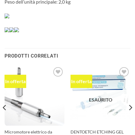
Peso dell’unità principale: 2,0 kg
PRODOTTI CORRELATI
In offerta
In offerta
Aggiungi
Aggiungi
alla lista
alla lista
dei
dei
desideri
desideri
ESAURITO
Micromotore elettrico da
DENTOETCH ETCHING GEL