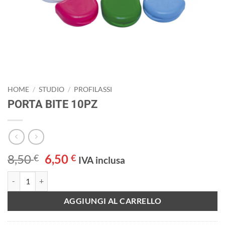
HOME
/
STUDIO
/
PROFILASSI
PORTA BITE 10PZ
Il
Il
8,50
6,50
€
€
IVA inclusa
prezzo
prezzo
PORTA BITE 10PZ quantità
originale
attuale
era:
è:
AGGIUNGI AL CARRELLO
8,50 €.
6,50 €.