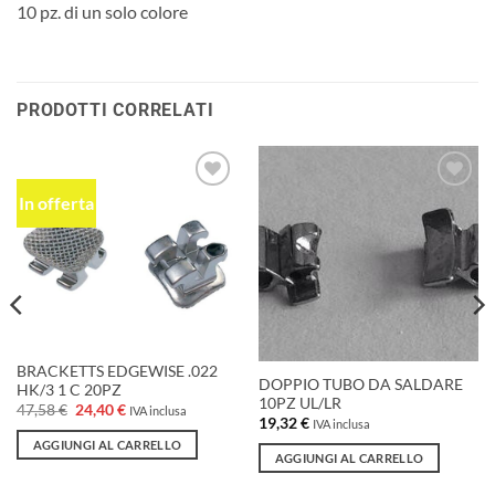
10 pz. di un solo colore
PRODOTTI CORRELATI
In offerta
Aggiungi
Aggiungi
alla lista
alla lista
dei
dei
desideri
desideri
BRACKETTS EDGEWISE .022
DOPPIO TUBO DA SALDARE
HK/3 1 C 20PZ
10PZ UL/LR
Il
Il
47,58
€
24,40
€
IVA inclusa
19,32
€
prezzo
prezzo
IVA inclusa
originale
attuale
AGGIUNGI AL CARRELLO
era:
è:
AGGIUNGI AL CARRELLO
47,58 €.
24,40 €.