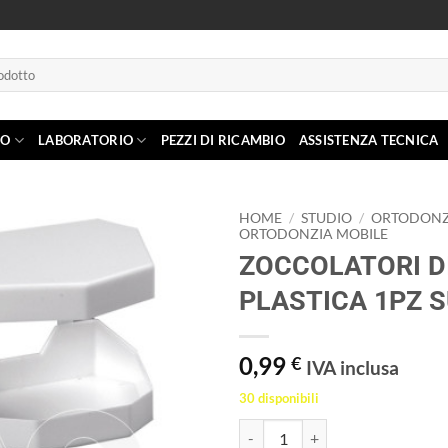
IO
LABORATORIO
PEZZI DI RICAMBIO
ASSISTENZA TECNICA
HOME
/
STUDIO
/
ORTODONZ
ORTODONZIA MOBILE
ZOCCOLATORI D
Aggiungi
alla lista
PLASTICA 1PZ S
dei
desideri
0,99
€
IVA inclusa
30 disponibili
ZOCCOLATORI DI PLASTICA 1PZ 