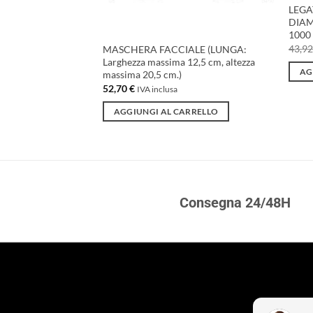
LEGA
DIAM
1000 
 SALDARE 10PZ
43,9
MASCHERA FACCIALE (LUNGA:
Larghezza massima 12,5 cm, altezza
AG
massima 20,5 cm.)
52,70
€
IVA inclusa
ARRELLO
AGGIUNGI AL CARRELLO
Consegna 24/48H