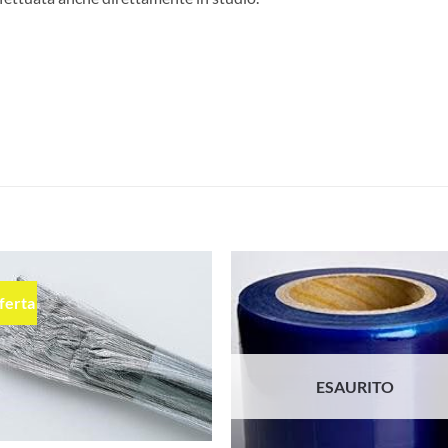
fferta
Aggiungi
Aggiu
alla lista
alla l
dei
dei
desideri
desid
ESAURITO