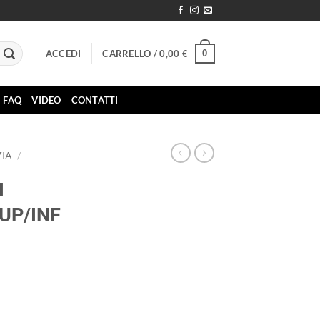
0
ACCEDI
CARRELLO /
0,00
€
FAQ
VIDEO
CONTATTI
IA
/
I
UP/INF
SUP/INF quantità