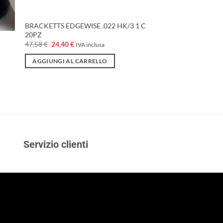
BRACKETTS EDGEWISE .022 HK/3 1 C
20PZ
Il
Il
47,58
€
24,40
€
IVA inclusa
prezzo
prezzo
originale
attuale
AGGIUNGI AL CARRELLO
era:
è:
47,58 €.
24,40 €.
Servizio clienti