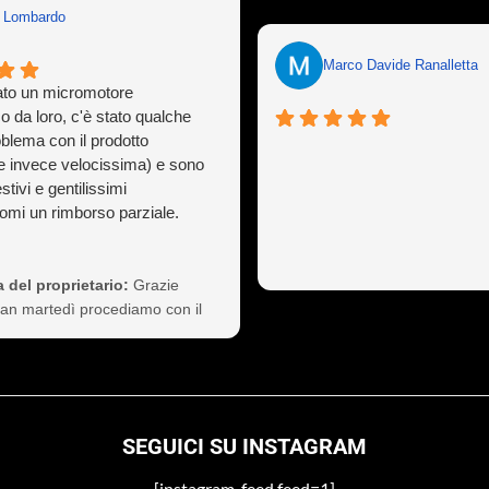
n Lombardo
Marco Davide Ranalletta
to un micromotore
o da loro, c'è stato qualche
oblema con il prodotto
e invece velocissima) e sono
stivi e gentilissimi
mi un rimborso parziale.
ò capitare a tutti ma gestirlo
sionalità non è cosa da poco,
 così il cliente a vita).
 del proprietario:
Grazie
nte consigliati
Ivan martedì procediamo con il
 non si preoccupi
SEGUICI SU INSTAGRAM
[instagram-feed feed=1]