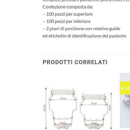
Confezione composta da:
– 100 pezzi per superiore
– 100 pezzi per inferiore
– 2 piani di posizione con relative guide
ed etichette di identificazione del paziente
PRODOTTI CORRELATI
In o
Aggiungi
Aggiungi
alla lista
alla lista
dei
dei
desideri
desideri