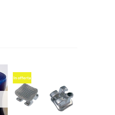
In offerta
ngi
Aggiungi
ista
alla lista
dei
eri
desideri