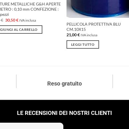
TURE METALLICHE G&H APERTE
ETRO : 0,10 mm CONFEZIONE :
pezzi
Il
Il
2
€
30,50
€
IVA inclusa
prezzo
prezzo
PELLICOLA PROTETTIVA BLU
originale
attuale
CM.10X15
GIUNGI AL CARRELLO
era:
è:
21,00
€
IVA inclusa
43,92 €.
30,50 €.
LEGGI TUTTO
Reso gratuito
LE RECENSIONI DEI NOSTRI CLIENTI