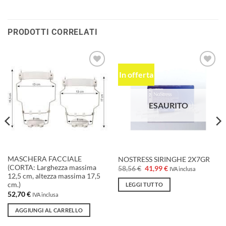
PRODOTTI CORRELATI
In offerta
Aggiungi
Aggiungi
alla lista
alla lista
dei
dei
desideri
desideri
ESAURITO
MASCHERA FACCIALE
NOSTRESS SIRINGHE 2X7GR
(CORTA: Larghezza massima
Il
Il
58,56
€
41,99
€
IVA inclusa
prezzo
prezzo
12,5 cm, altezza massima 17,5
originale
attuale
cm.)
LEGGI TUTTO
era:
è:
52,70
€
58,56 €.
41,99 €.
IVA inclusa
AGGIUNGI AL CARRELLO