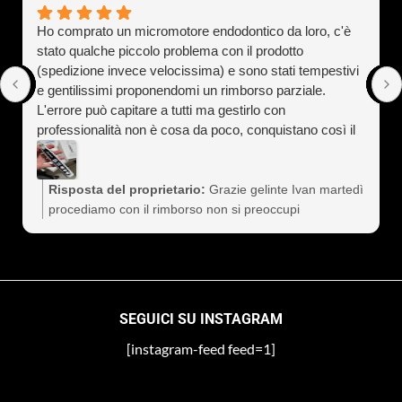
Ho comprato un micromotore endodontico da loro, c'è
stato qualche piccolo problema con il prodotto
(spedizione invece velocissima) e sono stati tempestivi
e gentilissimi proponendomi un rimborso parziale.
L'errore può capitare a tutti ma gestirlo con
professionalità non è cosa da poco, conquistano così il
cliente a vita). Assolutamente consigliati
Risposta del proprietario:
Grazie gelinte Ivan martedì
procediamo con il rimborso non si preoccupi
SEGUICI SU INSTAGRAM
[instagram-feed feed=1]