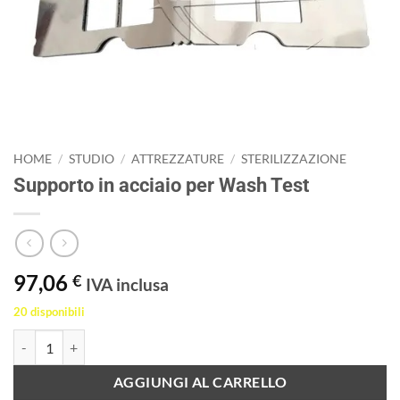
HOME
/
STUDIO
/
ATTREZZATURE
/
STERILIZZAZIONE
Supporto in acciaio per Wash Test
97,06
€
IVA inclusa
20 disponibili
Supporto in acciaio per Wash Test quantità
AGGIUNGI AL CARRELLO