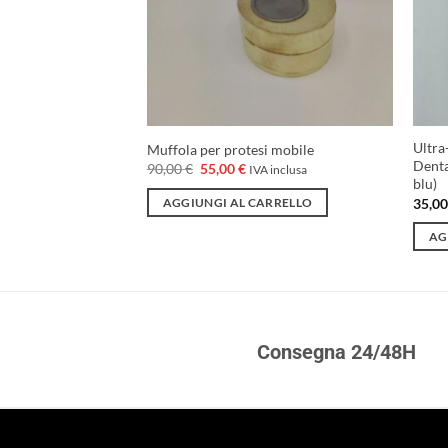
0.000 RPM a
Ultra
Muffola per protesi mobile
Denta
Il
Il
90,00
€
55,00
€
IVA inclusa
prezzo
prezzo
blu)
l
IVA inclusa
originale
attuale
prezzo
35,0
AGGIUNGI AL CARRELLO
era:
è:
attuale
ARRELLO
90,00 €.
55,00 €.
è:
AG
120,78 €.
Consegna 24/48H