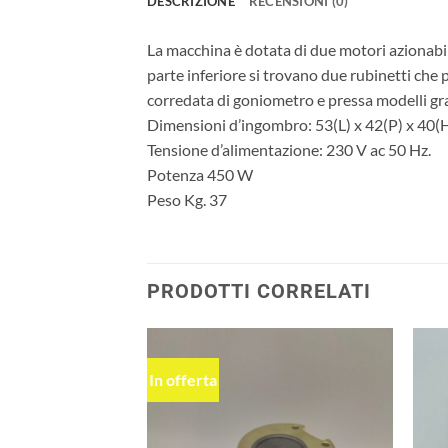
DESCRIZIONE
RECENSIONI (0)
La macchina è dotata di due motori azionabil
parte inferiore si trovano due rubinetti che
corredata di goniometro e pressa modelli gr
Dimensioni d’ingombro: 53(L) x 42(P) x 40(H
Tensione d’alimentazione: 230 V ac 50 Hz.
Potenza 450 W
Peso Kg. 37
PRODOTTI CORRELATI
In offerta
Aggiungi
Aggiungi
alla lista
alla lista
dei
dei
desideri
desideri