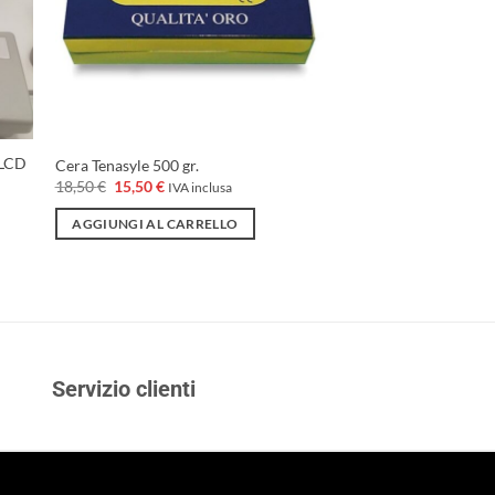
LCD
Cera Tenasyle 500 gr.
Il
Il
18,50
€
15,50
€
IVA inclusa
prezzo
prezzo
originale
attuale
AGGIUNGI AL CARRELLO
era:
è:
18,50 €.
15,50 €.
Servizio clienti