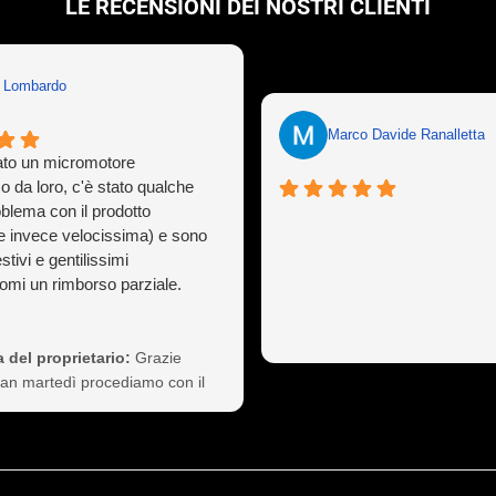
LE RECENSIONI DEI NOSTRI CLIENTI
n Lombardo
Marco Davide Ranalletta
to un micromotore
o da loro, c'è stato qualche
oblema con il prodotto
e invece velocissima) e sono
stivi e gentilissimi
mi un rimborso parziale.
ò capitare a tutti ma gestirlo
sionalità non è cosa da poco,
 così il cliente a vita).
 del proprietario:
Grazie
nte consigliati
Ivan martedì procediamo con il
 non si preoccupi