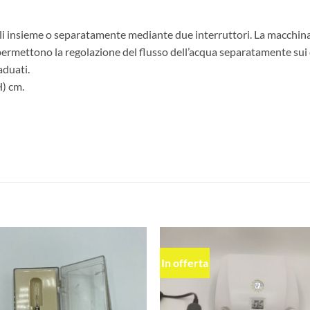
i insieme o separatamente mediante due interruttori. La macchina 
 permettono la regolazione del flusso dell’acqua separatamente sui 
aduati.
) cm.
In offerta
Aggiungi
Aggiu
alla lista
alla l
dei
dei
desideri
desid