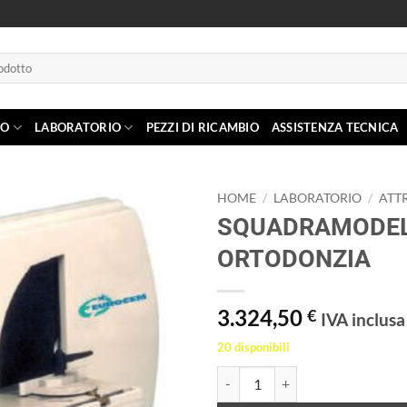
IO
LABORATORIO
PEZZI DI RICAMBIO
ASSISTENZA TECNICA
HOME
/
LABORATORIO
/
ATT
SQUADRAMODEL
Aggiungi
ORTODONZIA
alla lista
dei
desideri
3.324,50
€
IVA inclusa
20 disponibili
SQUADRAMODELLI PER ORTODO