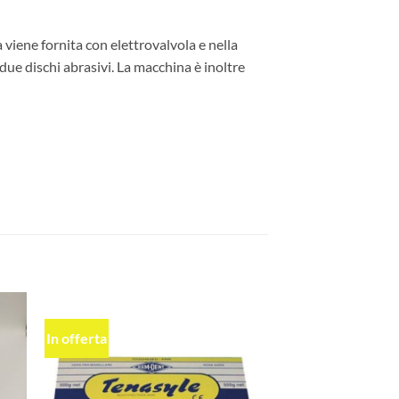
viene fornita con elettrovalvola e nella
due dischi abrasivi. La macchina è inoltre
In offerta
ngi
Aggiungi
ista
alla lista
dei
eri
desideri