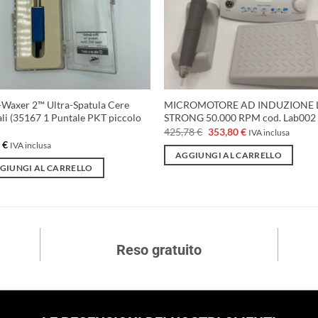
-Waxer 2™ Ultra-Spatula Cere
MICROMOTORE AD INDUZIONE 
li (35167 1 Puntale PKT piccolo
STRONG 50.000 RPM cod. Lab002
Il
Il
425,78
€
353,80
€
IVA inclusa
prezzo
prezzo
0
€
IVA inclusa
originale
attuale
AGGIUNGI AL CARRELLO
era:
è:
GIUNGI AL CARRELLO
425,78 €.
353,80 €.
Reso gratuito