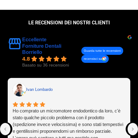
LE RECENSIONI DEI NOSTRI CLIENTI
Eccellente
Forniture Dentali
Guarda tutte le recensioni
Borriello
4.8
recensisci su
Basato su 36 recensioni
Ivan Lombardo
Ho comprato un micromotore endodontico da loro, c'è
stato qualche piccolo problema con il prodotto
(spedizione invece velocissima) e sono stati tempestivi
e gentilissimi proponendomi un rimborso parziale.
L'errore può capitare a tutti ma gestirlo con