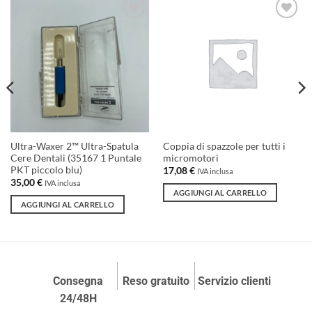
Aggiungi
Aggiungi
alla lista
alla lista
dei
dei
desideri
desideri
Ultra-Waxer 2™ Ultra-Spatula
Coppia di spazzole per tutti i
Cere Dentali (35167 1 Puntale
micromotori
PKT piccolo blu)
17,08
€
IVA inclusa
35,00
€
IVA inclusa
AGGIUNGI AL CARRELLO
AGGIUNGI AL CARRELLO
Consegna
Reso gratuito
Servizio clienti
24/48H