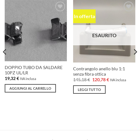
In offerta
Aggiungi
Aggiungi
alla lista
alla lista
dei
dei
desideri
desideri
ESAURITO
DOPPIO TUBO DA SALDARE
Contrangolo anello blu 1:1
10PZ UL/LR
senza fibra ottica
19,32
€
IVA inclusa
Il
Il
145,18
€
120,78
€
IVA inclusa
prezzo
prezzo
originale
attuale
AGGIUNGI AL CARRELLO
LEGGI TUTTO
era:
è:
145,18 €.
120,78 €.