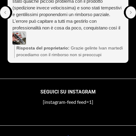
stato qualche piccolo problema con il prodotto
(spedizione invece velocissima) e sono stati tempestivi
e gentilissimi proponendomi un rimborso parziale.
L'errore può capitare a tutti ma gestirlo con
professionalità non è cosa da poco, conquistano così il
cliente a vita). Assolutamente consigliati
Risposta del proprietario:
Grazie gelinte Ivan martedì
procediamo con il rimborso non si preoccupi
SEGUICI SU INSTAGRAM
[instagram-feed feed=1]