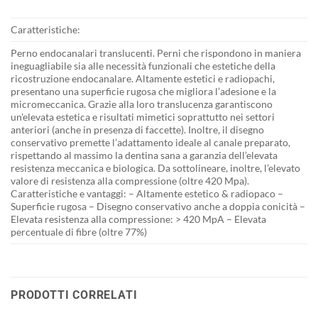
Caratteristiche:
Perno endocanalari translucenti. Perni che rispondono in maniera
ineguagliabile sia alle necessità funzionali che estetiche della
ricostruzione endocanalare. Altamente estetici e radiopachi,
presentano una superficie rugosa che migliora l’adesione e la
micromeccanica. Grazie alla loro translucenza garantiscono
un’elevata estetica e risultati mimetici soprattutto nei settori
anteriori (anche in presenza di faccette). Inoltre, il disegno
conservativo premette l’adattamento ideale al canale preparato,
rispettando al massimo la dentina sana a garanzia dell’elevata
resistenza meccanica e biologica. Da sottolineare, inoltre, l’elevato
valore di resistenza alla compressione (oltre 420 Mpa).
Caratteristiche e vantaggi: – Altamente estetico & radiopaco –
Superficie rugosa – Disegno conservativo anche a doppia conicità –
Elevata resistenza alla compressione: > 420 MpA – Elevata
percentuale di fibre (oltre 77%)
PRODOTTI CORRELATI