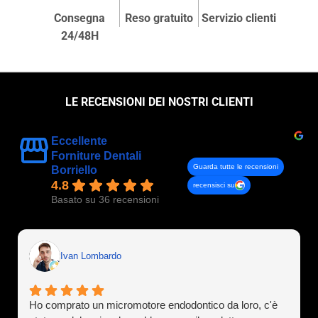
Consegna
Reso gratuito
Servizio clienti
24/48H
LE RECENSIONI DEI NOSTRI CLIENTI
Eccellente
Forniture Dentali
Guarda tutte le recensioni
Borriello
4.8
recensisci su
Basato su 36 recensioni
Ivan Lombardo
Ho comprato un micromotore endodontico da loro, c'è