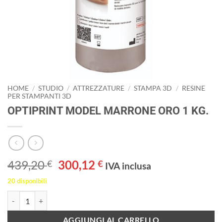
HOME
/
STUDIO
/
ATTREZZATURE
/
STAMPA 3D
/
RESINE
PER STAMPANTI 3D
OPTIPRINT MODEL MARRONE ORO 1 KG.
Il
Il
439,20
300,12
€
€
IVA inclusa
prezzo
prezzo
20 disponibili
originale
attuale
OPTIPRINT MODEL MARRONE ORO 1 KG. quantità
era:
è:
439,20 €.
300,12 €.
AGGIUNGI AL CARRELLO