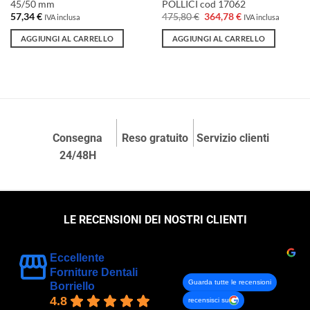
45/50 mm
POLLICI cod 17062
Il
Il
57,34
€
475,80
€
364,78
€
IVA inclusa
IVA inclusa
prezzo
prezzo
originale
attuale
AGGIUNGI AL CARRELLO
AGGIUNGI AL CARRELLO
era:
è:
475,80 €.
364,78 €.
Consegna
Reso gratuito
Servizio clienti
24/48H
LE RECENSIONI DEI NOSTRI CLIENTI
Eccellente
Forniture Dentali
Guarda tutte le recensioni
Borriello
4.8
recensisci su