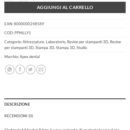
451,40 €.
300,12 €.
AGGIUNGI AL CARRELLO
EAN:
8000000248589
COD:
PPMLLY1
Categorie:
Attrezzature
,
Laboratorio
,
Resine per stampanti 3D
,
Resine
per stampanti 3D
,
Stampa 3D
,
Stampa 3D
,
Studio
Marchio:
Apex dental
DESCRIZIONE
RECENSIONI (0)
Optiprint Model Align è una variante di materiale speciale