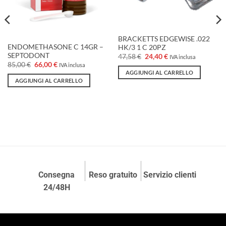
BRACKETTS EDGEWISE .022
ENDOMETHASONE C 14GR –
HK/3 1 C 20PZ
SEPTODONT
Il
Il
47,58
€
24,40
€
IVA inclusa
prezzo
prezzo
Il
Il
85,00
€
66,00
€
IVA inclusa
originale
attuale
prezzo
prezzo
AGGIUNGI AL CARRELLO
era:
è:
originale
attuale
AGGIUNGI AL CARRELLO
47,58 €.
24,40 €.
era:
è:
85,00 €.
66,00 €.
Consegna
Reso gratuito
Servizio clienti
24/48H