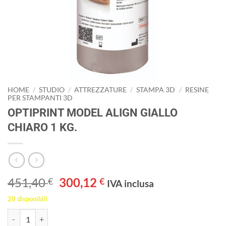
HOME
/
STUDIO
/
ATTREZZATURE
/
STAMPA 3D
/
RESINE
PER STAMPANTI 3D
OPTIPRINT MODEL ALIGN GIALLO
CHIARO 1 KG.
Il
Il
451,40
300,12
€
€
IVA inclusa
prezzo
prezzo
20 disponibili
originale
attuale
OPTIPRINT MODEL ALIGN GIALLO CHIARO 1 KG. quantità
era:
è: