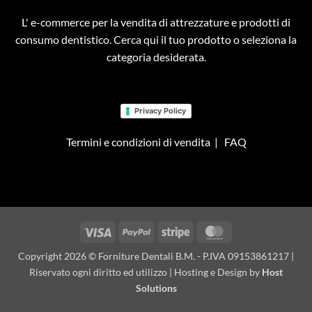
L' e-commerce per la vendita di attrezzature e prodotti di
consumo dentistico. Cerca qui il tuo prodotto o seleziona la
categoria desiderata.
Privacy Policy
Termini e condizioni di vendita
|
FAQ
Visa
PayPal
Stripe
MasterCard
Copyright 2026 © Forniture Dentali B.M. - P.IVA 09153861217 |
Riservato ogni diritto ed utilizzo | Hosting e Design by
Host
Solutions