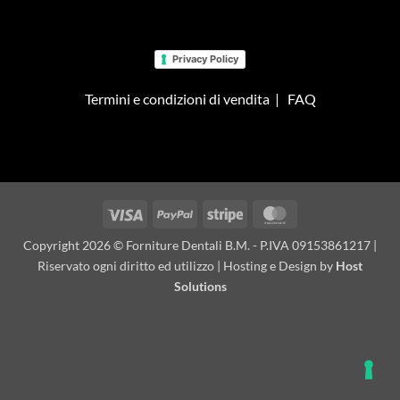
Privacy Policy
Termini e condizioni di vendita
|
FAQ
Visa
PayPal
Stripe
MasterCard
Copyright 2026 © Forniture Dentali B.M. - P.IVA 09153861217 |
Riservato ogni diritto ed utilizzo | Hosting e Design by
Host
Solutions