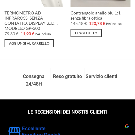
TERMOMETRO AD
Contrangolo anello blu 1:1
INFRAROSSI SENZA
senza fibra ottica
CONTATTO, DISPLAY LCD…
Il
Il
145,18
€
120,78
€
IVA inclusa
prezzo
prezzo
MODELLO GP-300
originale
attuale
LEGGI TUTTO
Il
Il
79,30
€
11,90
€
IVA inclusa
era:
è:
prezzo
prezzo
145,18 €.
120,78 €.
originale
attuale
AGGIUNGI AL CARRELLO
era:
è:
79,30 €.
11,90 €.
Consegna
Reso gratuito
Servizio clienti
24/48H
LE RECENSIONI DEI NOSTRI CLIENTI
Eccellente
Forniture Dentali