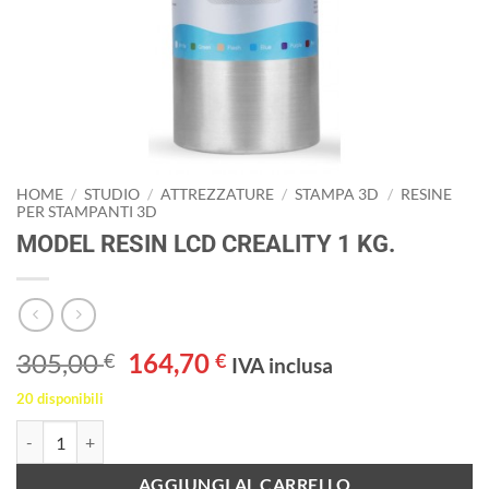
HOME
/
STUDIO
/
ATTREZZATURE
/
STAMPA 3D
/
RESINE
PER STAMPANTI 3D
MODEL RESIN LCD CREALITY 1 KG.
Il
Il
305,00
164,70
€
€
IVA inclusa
prezzo
prezzo
20 disponibili
originale
attuale
MODEL RESIN LCD CREALITY 1 KG. quantità
era:
è:
305,00 €.
164,70 €.
AGGIUNGI AL CARRELLO