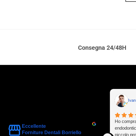
ARRELLO
43,92 €.
30,50 €.
40 €.
Consegna 24/48H
Iva
Ho compra
Eccellente
endodontic
Forniture Dentali Borriello
piccolo pr