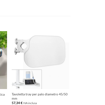
ngi
Aggiungi
ista
alla lista
dei
eri
desideri
Tavoletta tray per palo diametro 45/50
tica
mm
57,34
€
IVA inclusa