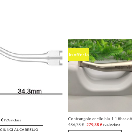
In offerta
Aggiungi
Aggiu
alla lista
alla l
dei
dei
desideri
desid
Contrangolo anello blu 1:1 fibra ot
8
€
IVA inclusa
Il
Il
486,78
€
279,38
€
IVA inclusa
prezzo
prezzo
GIUNGI AL CARRELLO