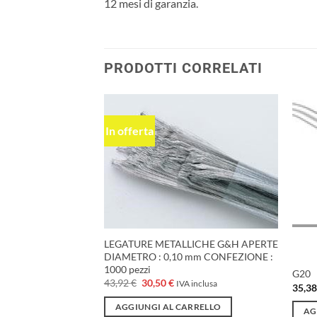
12 mesi di garanzia.
PRODOTTI CORRELATI
In offerta
Aggiungi
Aggiungi
alla lista
alla lista
dei
dei
desideri
desideri
LEGATURE METALLICHE G&H APERTE
DIAMETRO : 0,10 mm CONFEZIONE :
1000 pezzi
ISE .022 HK/3 1 C
G20
Il
Il
43,92
€
30,50
€
IVA inclusa
35,3
prezzo
prezzo
 inclusa
originale
attuale
zzo
AGGIUNGI AL CARRELLO
era:
è:
AG
uale