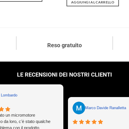
originale
attuale
AGGIUNGI AL CARRELLO
era:
è:
486,78 €.
279,38 €.
Reso gratuito
LE RECENSIONI DEI NOSTRI CLIENTI
n Lombardo
Marco Davide Ranalletta
to un micromotore
o da loro, c'è stato qualche
oblema con il prodotto