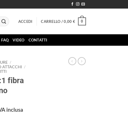
0
ACCEDI
CARRELLO /
0,00
€
FAQ
VIDEO
CONTATTI
TURE
/
D ATTACCHI
/
TTI
:1 fibra
rno
VA inclusa
rezzo
ttuale
pray interno quantità