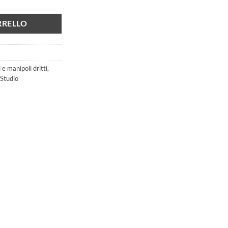
:
30,58 €.
RRELLO
e manipoli dritti
,
Studio