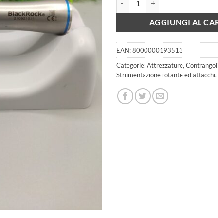
era:
è
268,40 €.
2
AGGIUNGI AL CA
EAN:
8000000193513
Categorie:
Attrezzature
,
Contrangoli 
Strumentazione rotante ed attacchi
,