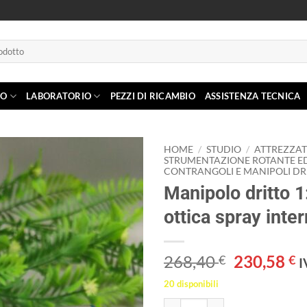
IO
LABORATORIO
PEZZI DI RICAMBIO
ASSISTENZA TECNICA
HOME
/
STUDIO
/
ATTREZZA
STRUMENTAZIONE ROTANTE E
CONTRANGOLI E MANIPOLI DRI
Aggiungi
Manipolo dritto 1
alla lista
dei
ottica spray inte
desideri
Il
Il
268,40
230,58
€
€
I
prezzo
p
20 disponibili
originale
a
Manipolo dritto 1:1 fibra ottica s