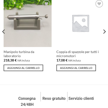
Aggiungi
Aggiungi
alla lista
alla lista
dei
dei
desideri
desideri
Manipolo turbina da
Coppia di spazzole per tutti i
laboratorio
micromotori
218,38
€
17,08
€
IVA inclusa
IVA inclusa
AGGIUNGI AL CARRELLO
AGGIUNGI AL CARRELLO
Consegna
Reso gratuito
Servizio clienti
24/48H