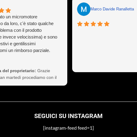
Marco Davide Ranalletta
to un micromotore
o da loro, c'è stato qualche
oblema con il prodotto
e invece velocissima) e sono
stivi e gentilissimi
mi un rimborso parziale.
ò capitare a tutti ma gestirlo
sionalità non è cosa da poco,
 così il cliente a vita).
 del proprietario:
Grazie
nte consigliati
Ivan martedì procediamo con il
 non si preoccupi
SEGUICI SU INSTAGRAM
[instagram-feed feed=1]