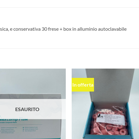
ica, e conservativa 30 frese + box in alluminio autoclavabile
In offerta
Aggiungi
Aggiu
alla lista
alla l
dei
dei
desideri
desid
ESAURITO