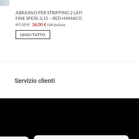
ABRASIVO PER STRIPPING 2 LATI
FINE SPESS. 0,15 – RED+MANICO
Il
Il
67,10
€
36,00
€
IVA inclusa
prezzo
prezzo
originale
attuale
LEGGI TUTTO
era:
è:
67,10 €.
36,00 €.
Servizio clienti