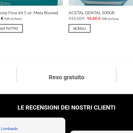
mp Flow kit 5 sir. Meta Biomed
ACETAL DENTAL 500GR
Il
Il
7
€
111,50
€
96,00
€
IVA inclusa
IVA inclusa
prezzo
prezzo
originale
attuale
GGI TUTTO
SCEGLI
era:
è:
111,50 €.
96,00 €.
Questo
prodotto
ha
più
varianti.
Le
Reso gratuito
opzioni
possono
essere
scelte
nella
LE RECENSIONI DEI NOSTRI CLIENTI
pagina
del
prodotto
n Lombardo