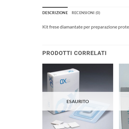
DESCRIZIONE
RECENSIONI (0)
Kit
frese diamantate
per preparazione protes
PRODOTTI CORRELATI
Aggiungi
Aggiungi
alla lista
alla lista
dei
dei
desideri
desideri
ESAURITO