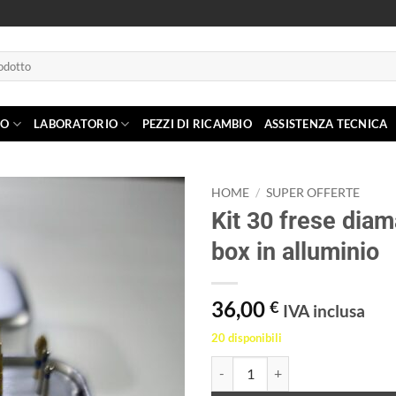
IO
LABORATORIO
PEZZI DI RICAMBIO
ASSISTENZA TECNICA
HOME
/
SUPER OFFERTE
Kit 30 frese diam
Aggiungi
box in alluminio
alla lista
dei
desideri
36,00
€
IVA inclusa
20 disponibili
Kit 30 frese diamantate + box in a