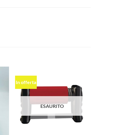
In offerta
ngi
Aggiungi
ista
alla lista
dei
eri
desideri
ESAURITO