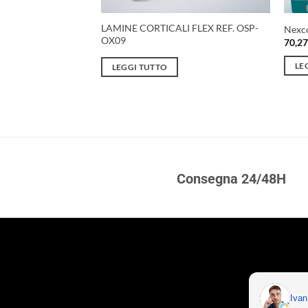
LAMINE CORTICALI FLEX REF. OSP-
Nexco
OX09
70,2
hermack
LE
LEGGI TUTTO
ARRELLO
Consegna 24/48H
Iva