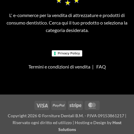
L' e-commerce per la vendita di attrezzature e prodotti di
consumo dentistico. Cerca qui il tuo prodotto o seleziona la
categoria desiderata.
Privacy Policy
Termini e condizioni di vendita
|
FAQ
Visa
PayPal
Stripe
MasterCard
Copyright 2026 © Forniture Dentali B.M. - P.IVA 09153861217 |
Riservato ogni diritto ed utilizzo | Hosting e Design by
Host
Solutions