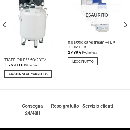
alla lista
alla lista
dei
dei
desideri
desideri
ESAURITO
fissaggio carestream 4FL X
250ML 1lt
19,98
€
IVA inclusa
TIGER OILESS 50/200V
LEGGI TUTTO
1.536,03
€
IVA inclusa
AGGIUNGI AL CARRELLO
Consegna
Reso gratuito
Servizio clienti
24/48H