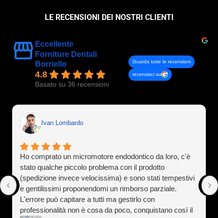
LE RECENSIONI DEI NOSTRI CLIENTI
Eccellente
Forniture Dentali
Guarda tutte le recensioni
Borriello
4.8
recensisci su
Basato su 36 recensioni
Ivan Lombardo
Ho comprato un micromotore endodontico da loro, c'è
stato qualche piccolo problema con il prodotto
(spedizione invece velocissima) e sono stati tempestivi
e gentilissimi proponendomi un rimborso parziale.
L'errore può capitare a tutti ma gestirlo con
professionalità non è cosa da poco, conquistano così il