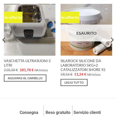
In offerta
In offerta
Aggiungi
Aggiungi
alla lista
alla lista
dei
dei
desideri
desideri
ESAURITO
VASCHETTA ULTRASUONI 3
SILAROCK SILICONE DA
LITRI
LABORATORIO 5KG+2
CATALIZZATORI SHORE 92
Il
Il
218,38
€
181,78
€
IVA inclusa
prezzo
prezzo
Il
Il
58,56
€
51,24
€
IVA inclusa
originale
attuale
prezzo
prezzo
AGGIUNGI AL CARRELLO
era:
è:
originale
attuale
LEGGI TUTTO
218,38 €.
181,78 €.
era:
è:
58,56 €.
51,24 €.
Consegna
Reso gratuito
Servizio clienti