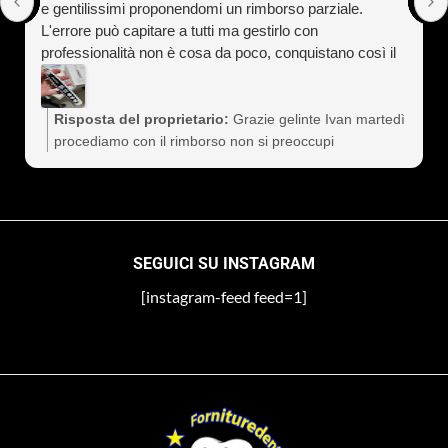
e gentilissimi proponendomi un rimborso parziale.
L'errore può capitare a tutti ma gestirlo con
professionalità non è cosa da poco, conquistano così il
cliente a vita). Assolutamente consigliati
Risposta del proprietario:
Grazie gelinte Ivan martedì
procediamo con il rimborso non si preoccupi
SEGUICI SU INSTAGRAM
[instagram-feed feed=1]