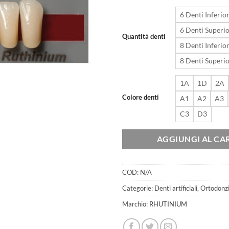
6 Denti Inferior
6 Denti Superio
Quantità denti
8 Denti Inferior
8 Denti Superio
1A
1D
2A
Colore denti
A1
A2
A3
C3
D3
AGGIUNGI AL CA
COD:
N/A
Categorie:
Denti artificiali
,
Ortodonz
Marchio:
RHUTINIUM