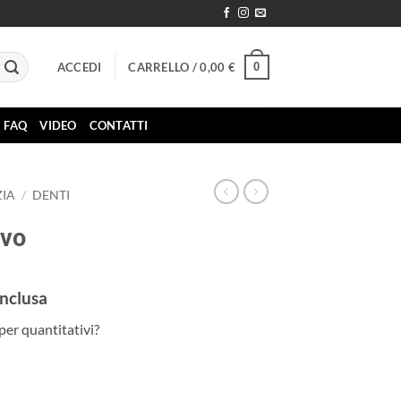
0
ACCEDI
CARRELLO /
0,00
€
FAQ
VIDEO
CONTATTI
IA
/
DENTI
Evo
inclusa
zzo
per quantitativi?
ale
0 €.