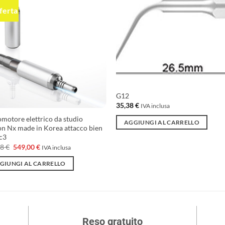
fferta
Aggiungi
Aggiu
alla lista
alla l
dei
dei
desideri
desid
G12
35,38
€
IVA inclusa
motore elettrico da studio
AGGIUNGI AL CARRELLO
n Nx made in Korea attacco bien
c3
Il
Il
78
€
549,00
€
IVA inclusa
prezzo
prezzo
originale
attuale
GIUNGI AL CARRELLO
era:
è:
730,78 €.
549,00 €.
Reso gratuito