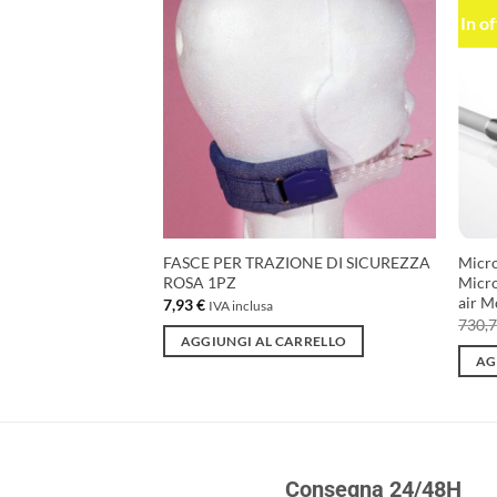
In o
Aggiungi
Aggiungi
alla lista
alla lista
dei
dei
desideri
desideri
URITO
ING GEL JUMBO
FASCE PER TRAZIONE DI SICUREZZA
Micro
ROSA 1PZ
Micro
air M
7,93
€
 inclusa
IVA inclusa
zzo
730,
uale
AGGIUNGI AL CARRELLO
AG
99 €.
Consegna 24/48H