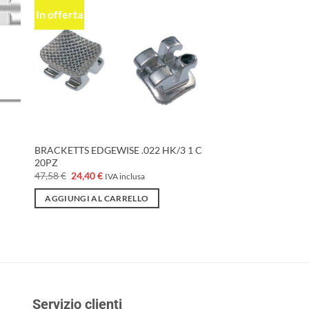
In offerta
ngi
Aggiungi
ista
alla lista
dei
eri
desideri
BRACKETTS EDGEWISE .022 HK/3 1 C
20PZ
Il
Il
47,58
€
24,40
€
IVA inclusa
prezzo
prezzo
originale
attuale
AGGIUNGI AL CARRELLO
era:
è:
47,58 €.
24,40 €.
Servizio clienti