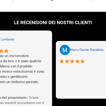
LE RECENSIONI DEI NOSTRI CLIENTI
n Lombardo
Marco Davide Ranalletta
to un micromotore
o da loro, c'è stato qualche
oblema con il prodotto
e invece velocissima) e sono
stivi e gentilissimi
mi un rimborso parziale.
ò capitare a tutti ma gestirlo
sionalità non è cosa da poco,
 così il cliente a vita).
 del proprietario:
Grazie
nte consigliati
Ivan martedì procediamo con il