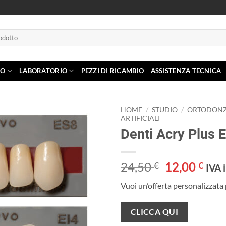
IO
LABORATORIO
PEZZI DI RICAMBIO
ASSISTENZA TECNICA
HOME
/
STUDIO
/
ORTODONZ
ARTIFICIALI
Denti Acry Plus 
Aggiungi
alla lista
dei
desideri
Il
Il
24,50
12,00
€
€
IVA 
prezzo
pre
Vuoi un’offerta personalizzata 
originale
attu
era:
è:
CLICCA QUI
24,50 €.
12,0