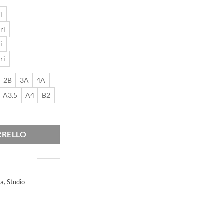
i
ri
i
ri
2B
3A
4A
A3.5
A4
B2
RRELLO
ia
,
Studio