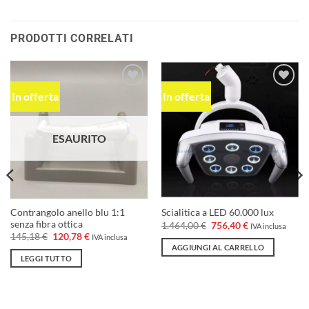
PRODOTTI CORRELATI
In offerta
In offerta
Aggiungi
Aggiungi
alla lista
alla lista
dei
dei
desideri
desideri
ESAURITO
Contrangolo anello blu 1:1
Scialitica a LED 60.000 lux
senza fibra ottica
Il
Il
1.464,00
€
756,40
€
IVA inclusa
prezzo
prezzo
Il
Il
145,18
€
120,78
€
IVA inclusa
originale
attuale
prezzo
prezzo
AGGIUNGI AL CARRELLO
era:
è:
originale
attuale
LEGGI TUTTO
1.464,00 €.
756,40 €.
era:
è:
145,18 €.
120,78 €.