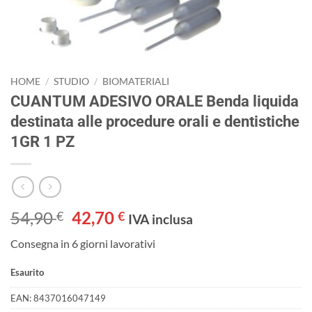
HOME
/
STUDIO
/
BIOMATERIALI
CUANTUM ADESIVO ORALE Benda liquida
destinata alle procedure orali e dentistiche
1GR 1 PZ
Il
Il
54,90
42,70
€
€
IVA inclusa
prezzo
prezzo
Consegna in 6 giorni lavorativi
originale
attuale
era:
è:
Esaurito
54,90 €.
42,70 €.
EAN:
8437016047149