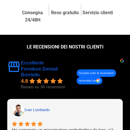
Consegna
Reso gratuito
Servizio clienti
24/48H
LE RECENSIONI DEI NOSTRI CLIENTI
Eccellente
Forniture Dentali
Guarda tutte le recensioni
Borriello
4.8
recensisci su
Basato su 36 recensioni
Ivan Lombardo
Ho comprato un micromotore endodontico da loro, c'è