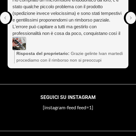
stato qualche piccolo problema con il prodotto
(spedizione invece velocissima) e sono stati tempestivi
e gentilissimi proponendomi un rimborso parziale.
L'errore può capitare a tutti ma gestirlo con
professionalità non è cosa da poco, conquistano così il
cliente a vita). Assolutamente consigliati
Risposta del proprietario:
Grazie gelinte Ivan martedì
procediamo con il rimborso non si preoccupi
SEGUICI SU INSTAGRAM
[instagram-feed feed=1]