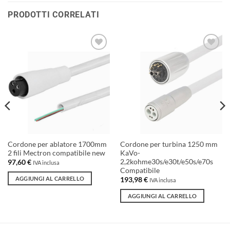
PRODOTTI CORRELATI
Aggiungi
Aggiungi
alla lista
alla lista
dei
dei
desideri
desideri
Cordone per ablatore 1700mm
Cordone per turbina 1250 mm
2 fili Mectron compatibile new
KaVo-
2,2kohme30s/e30t/e50s/e70s
97,60
€
IVA inclusa
Compatibile
AGGIUNGI AL CARRELLO
193,98
€
IVA inclusa
AGGIUNGI AL CARRELLO