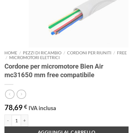
HOME
/
PEZZI DI RICAMBIO
/
CORDONI PER RIUNITI
/
FREE
/
MICROMOTORI ELETTRICI
Cordone per micromotore Bien Air
mc31650 mm free compatibile
78,69
€
IVA inclusa
Cordone per micromotore Bien Air mc31650 mm free compatibile qua
AGGIUNGI AL CARRELLO