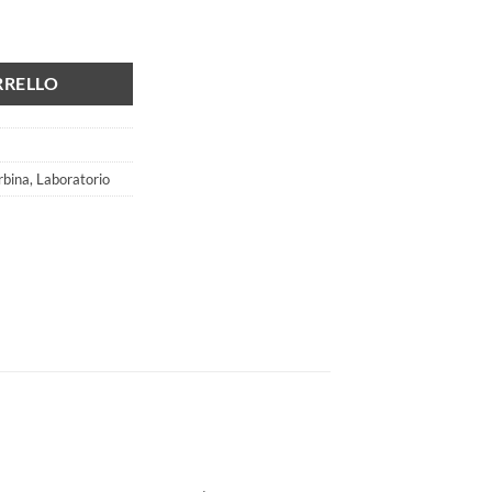
vie con spray quantità
RRELLO
rbina
,
Laboratorio