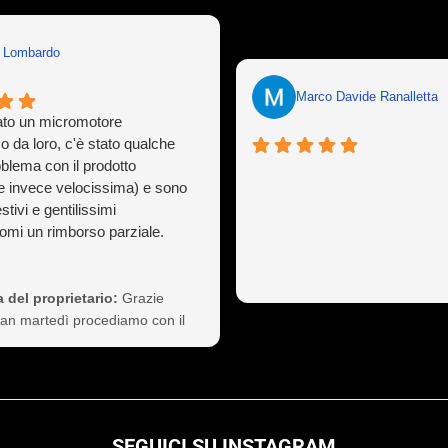
n Lombardo
Marco Davide Ranalletta
to un micromotore
o da loro, c'è stato qualche
oblema con il prodotto
e invece velocissima) e sono
stivi e gentilissimi
mi un rimborso parziale.
ò capitare a tutti ma gestirlo
sionalità non è cosa da poco,
 così il cliente a vita).
 del proprietario:
Grazie
nte consigliati
Ivan martedì procediamo con il
 non si preoccupi
SEGUICI SU INSTAGRAM