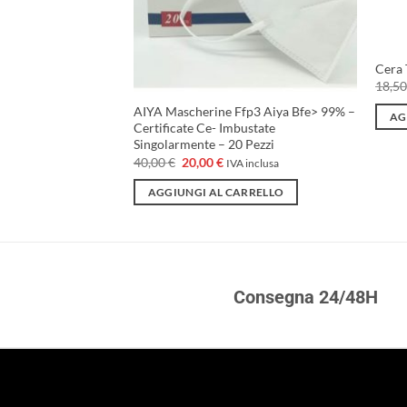
o polveri
l
IVA inclusa
prezzo
attuale
Cera 
ARRELLO
è:
18,5
390,40 €.
AIYA Mascherine Ffp3 Aiya Bfe> 99% –
AG
Certificate Ce- Imbustate
Singolarmente – 20 Pezzi
Il
Il
40,00
€
20,00
€
IVA inclusa
prezzo
prezzo
originale
attuale
AGGIUNGI AL CARRELLO
era:
è:
40,00 €.
20,00 €.
Consegna 24/48H