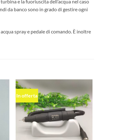
 turbina e la fuoriuscita dell’acqua nel caso
ndi da banco sono in grado di gestire ogni
f acqua spray e pedale di comando. È inoltre
In offerta
ngi
Aggiungi
ista
alla lista
dei
eri
desideri