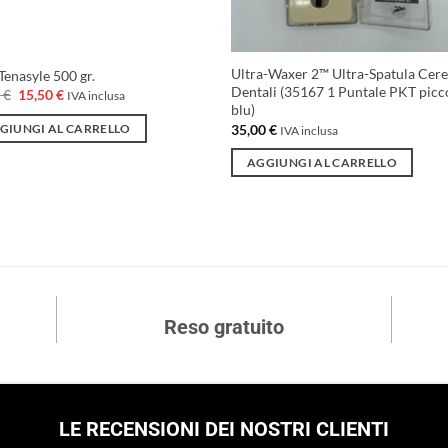
Ultra-Waxer 2™ Ultra-Spatula Cer
Tenasyle 500 gr.
Dentali (35167 1 Puntale PKT picc
Il
Il
0
€
15,50
€
IVA inclusa
prezzo
prezzo
blu)
originale
attuale
35,00
€
GIUNGI AL CARRELLO
IVA inclusa
era:
è:
18,50 €.
15,50 €.
AGGIUNGI AL CARRELLO
Reso gratuito
LE RECENSIONI DEI NOSTRI CLIENTI