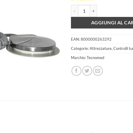
Controllo Air Two per turbina a 4 
AGGIUNGI AL CA
EAN:
8000000263292
Categorie:
Attrezzature
,
Controlli tu
Marchio:
Tecnomed