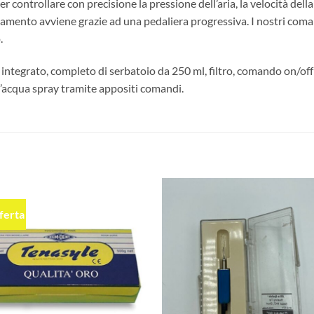
 controllare con precisione la pressione dell’aria, la velocità della
namento avviene grazie ad una pedaliera progressiva. I nostri coma
.
 integrato, completo di serbatoio da 250 ml, filtro, comando on/of
ell’acqua spray tramite appositi comandi.
fferta
Aggiungi
Aggiu
alla lista
alla l
dei
dei
desideri
desid