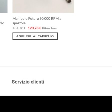
e
Manipolo Futura 50.000 RPM a
olo
spazzole
Il
Il
181,78
€
120,78
€
IVA inclusa
prezzo
prezzo
originale
attuale
AGGIUNGI AL CARRELLO
era:
è:
181,78 €.
120,78 €.
Servizio clienti