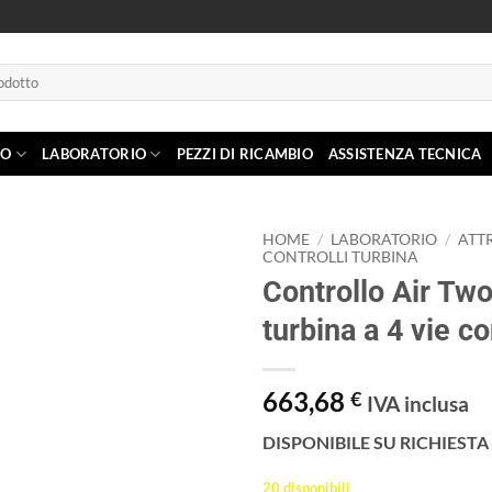
IO
LABORATORIO
PEZZI DI RICAMBIO
ASSISTENZA TECNICA
HOME
/
LABORATORIO
/
ATT
CONTROLLI TURBINA
Controllo Air Two
Aggiungi
alla lista
turbina a 4 vie c
dei
desideri
663,68
€
IVA inclusa
DISPONIBILE SU RICHIESTA
20 disponibili