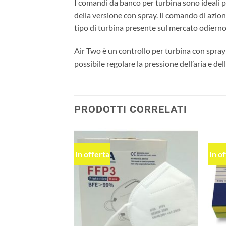
I comandi da banco per turbina sono ideali per
della versione con spray. Il comando di azio
tipo di turbina presente sul mercato odierno
Air Two è un controllo per turbina con spray
possibile regolare la pressione dell’aria e d
PRODOTTI CORRELATI
In offerta
In o
Aggiungi
Aggiungi
alla lista
alla lista
dei
dei
desideri
desideri