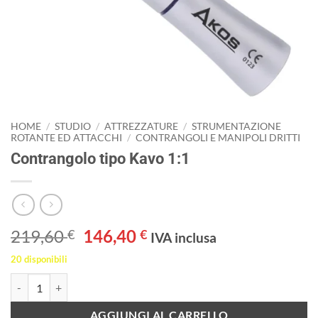
HOME
/
STUDIO
/
ATTREZZATURE
/
STRUMENTAZIONE
ROTANTE ED ATTACCHI
/
CONTRANGOLI E MANIPOLI DRITTI
Contrangolo tipo Kavo 1:1
Il
Il
219,60
146,40
€
€
IVA inclusa
prezzo
prezzo
20 disponibili
originale
attuale
Contrangolo tipo Kavo 1:1 quantità
era:
è:
219,60 €.
146,40 €.
AGGIUNGI AL CARRELLO