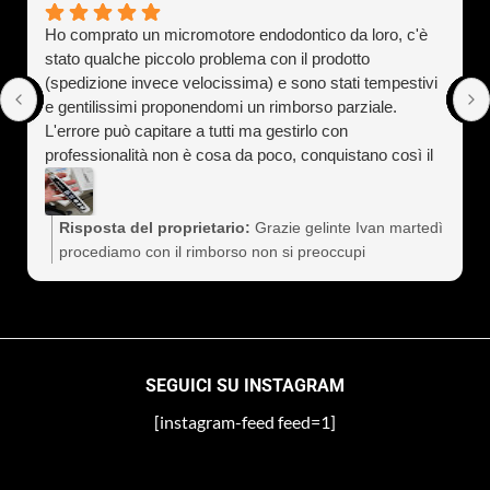
Ho comprato un micromotore endodontico da loro, c'è
stato qualche piccolo problema con il prodotto
(spedizione invece velocissima) e sono stati tempestivi
e gentilissimi proponendomi un rimborso parziale.
L'errore può capitare a tutti ma gestirlo con
professionalità non è cosa da poco, conquistano così il
cliente a vita). Assolutamente consigliati
Risposta del proprietario:
Grazie gelinte Ivan martedì
procediamo con il rimborso non si preoccupi
SEGUICI SU INSTAGRAM
[instagram-feed feed=1]