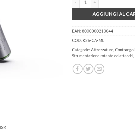
era:
è
366,00 €.
3
AGGIUNGI AL CA
EAN:
8000000213044
COD:
K26-CA-ML
Categorie:
Attrezzature
,
Contrangoli 
Strumentazione rotante ed attacchi
,
 NSK