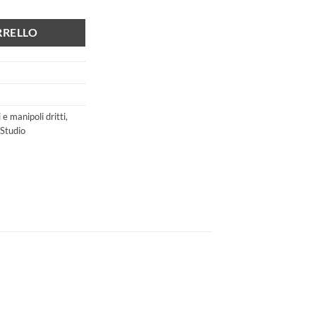
:
05,00 €.
RRELLO
e manipoli dritti
,
Studio