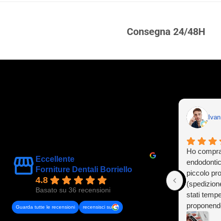
Consegna 24/48H
Iva
Ho compra
Eccellente
endodontic
Forniture Dentali Borriello
piccolo pr
4.8
(spedizion
Basato su 36 recensioni
stati tempe
proponendo
Guarda tutte le recensioni
recensisci su
L'errore pu