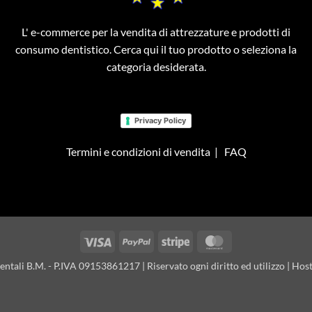
L' e-commerce per la vendita di attrezzature e prodotti di
consumo dentistico. Cerca qui il tuo prodotto o seleziona la
categoria desiderata.
Privacy Policy
Termini e condizioni di vendita
|
FAQ
Visa
PayPal
Stripe
MasterCard
tali B.M. - P.IVA 09153861217 | Riservato ogni diritto ed utilizzo | Hos