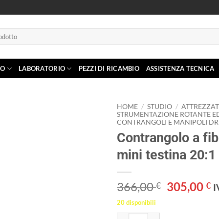
IO
LABORATORIO
PEZZI DI RICAMBIO
ASSISTENZA TECNICA
HOME
/
STUDIO
/
ATTREZZA
STRUMENTAZIONE ROTANTE E
CONTRANGOLI E MANIPOLI DRI
Aggiungi
Contrangolo a fib
alla lista
dei
mini testina 20:1
desideri
Il
Il
366,00
305,00
€
€
I
prezzo
p
20 disponibili
originale
a
Contrangolo a fibra ottica mini te