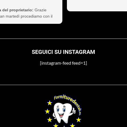
sionalità non è cosa da poco,
 così il cliente a vita).
 del proprietario:
Grazie
nte consigliati
Ivan martedì procediamo con il
 non si preoccupi
SEGUICI SU INSTAGRAM
[instagram-feed feed=1]