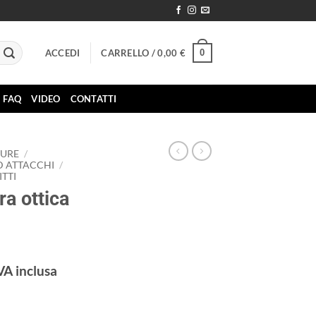
0
ACCEDI
CARRELLO /
0,00
€
FAQ
VIDEO
CONTATTI
TURE
/
D ATTACCHI
/
TTI
ra ottica
VA inclusa
rezzo
ttuale
stina 20:1 quantità