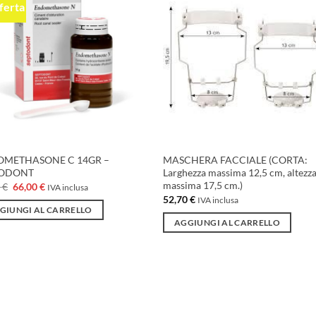
fferta
Aggiungi
Aggiu
alla lista
alla l
dei
dei
desideri
desid
METHASONE C 14GR –
MASCHERA FACCIALE (CORTA:
TODONT
Larghezza massima 12,5 cm, altezz
massima 17,5 cm.)
Il
Il
0
€
66,00
€
IVA inclusa
prezzo
prezzo
52,70
€
IVA inclusa
originale
attuale
GIUNGI AL CARRELLO
era:
è:
AGGIUNGI AL CARRELLO
85,00 €.
66,00 €.