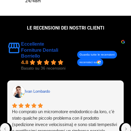
24/48H
LE RECENSIONI DEI NOSTRI CLIENTI
Eccellente
Forniture Dentali
Guarda tutte le recensioni
Borriello
4.8
recensisci su
Basato su 36 recensioni
Ivan Lombardo
Ho comprato un micromotore endodontico da loro, c'è
stato qualche piccolo problema con il prodotto
(spedizione invece velocissima) e sono stati tempestivi
e gentilissimi proponendomi un rimborso parziale.