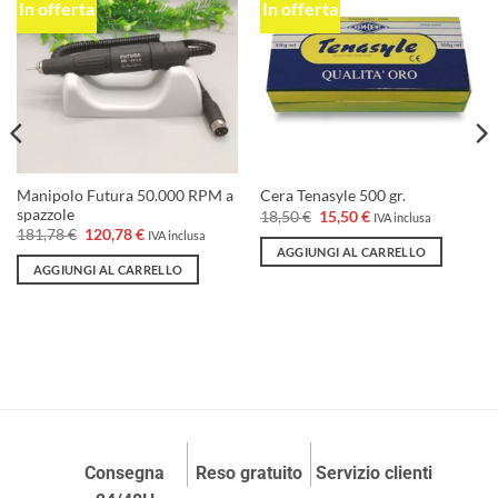
In offerta
In offerta
Aggiungi
Aggiungi
alla lista
alla lista
dei
dei
desideri
desideri
Manipolo Futura 50.000 RPM a
Cera Tenasyle 500 gr.
spazzole
Il
Il
18,50
€
15,50
€
IVA inclusa
prezzo
prezzo
Il
Il
181,78
€
120,78
€
IVA inclusa
originale
attuale
prezzo
prezzo
AGGIUNGI AL CARRELLO
era:
è:
originale
attuale
AGGIUNGI AL CARRELLO
18,50 €.
15,50 €.
era:
è:
181,78 €.
120,78 €.
Consegna
Reso gratuito
Servizio clienti