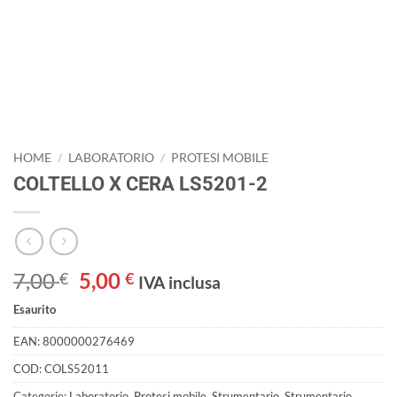
HOME
/
LABORATORIO
/
PROTESI MOBILE
COLTELLO X CERA LS5201-2
Il
Il
7,00
5,00
€
€
IVA inclusa
prezzo
prezzo
Esaurito
originale
attuale
era:
è:
EAN:
8000000276469
7,00 €.
5,00 €.
COD:
COLS52011
Categorie:
Laboratorio
,
Protesi mobile
,
Strumentario
,
Strumentario