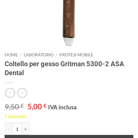
HOME
/
LABORATORIO
/
PROTESI MOBILE
Coltello per gesso Gritman 5300-2 ASA
Dental
Il
Il
9,50
5,00
€
€
IVA inclusa
prezzo
prezzo
5 disponibili
originale
attuale
Coltello per gesso Gritman 5300-2 ASA Dental quantità
era:
è:
9,50 €.
5,00 €.