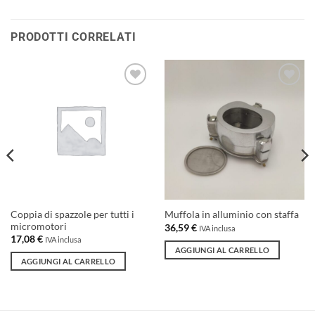
PRODOTTI CORRELATI
Aggiungi
Aggiungi
alla lista
alla lista
dei
dei
desideri
desideri
Coppia di spazzole per tutti i
Muffola in alluminio con staffa
micromotori
36,59
€
IVA inclusa
17,08
€
IVA inclusa
AGGIUNGI AL CARRELLO
AGGIUNGI AL CARRELLO