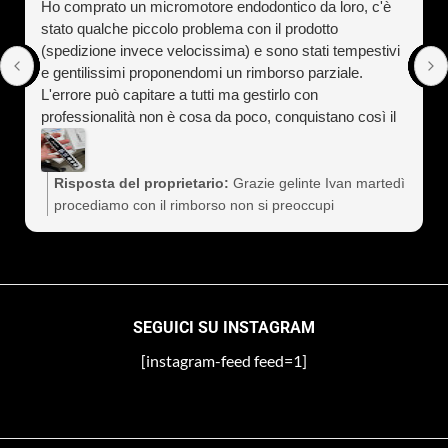
Ho comprato un micromotore endodontico da loro, c'è
stato qualche piccolo problema con il prodotto
(spedizione invece velocissima) e sono stati tempestivi
e gentilissimi proponendomi un rimborso parziale.
L'errore può capitare a tutti ma gestirlo con
professionalità non è cosa da poco, conquistano così il
cliente a vita). Assolutamente consigliati
Risposta del proprietario:
Grazie gelinte Ivan martedì
procediamo con il rimborso non si preoccupi
SEGUICI SU INSTAGRAM
[instagram-feed feed=1]