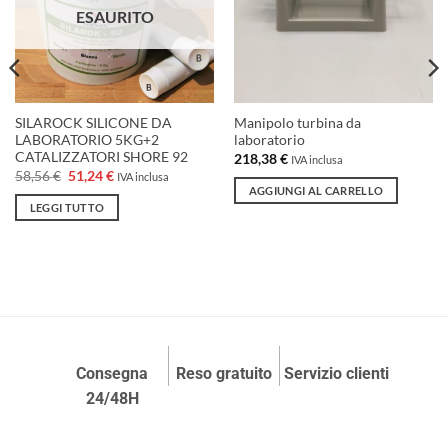
ESAURITO
SILAROCK SILICONE DA
Manipolo turbina da
LABORATORIO 5KG+2
laboratorio
CATALIZZATORI SHORE 92
218,38
€
IVA inclusa
Il
Il
58,56
€
51,24
€
IVA inclusa
prezzo
prezzo
AGGIUNGI AL CARRELLO
originale
attuale
LEGGI TUTTO
era:
è:
58,56 €.
51,24 €.
Consegna
Reso gratuito
Servizio clienti
24/48H