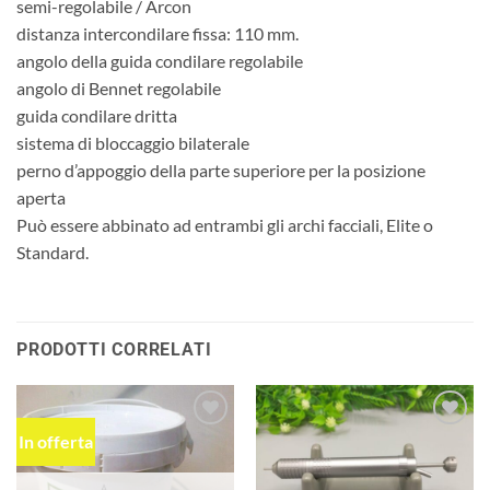
semi-regolabile / Arcon
distanza intercondilare fissa: 110 mm.
angolo della guida condilare regolabile
angolo di Bennet regolabile
guida condilare dritta
sistema di bloccaggio bilaterale
perno d’appoggio della parte superiore per la posizione
aperta
Può essere abbinato ad entrambi gli archi facciali, Elite o
Standard.
PRODOTTI CORRELATI
In offerta
Aggiungi
Aggiungi
alla lista
alla lista
dei
dei
desideri
desideri