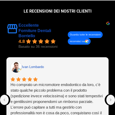
LE RECENSIONI DEI NOSTRI CLIENTI
Eccellente
Forniture Dentali
Guarda tutte le recensioni
Borriello
4.8
recensisci su
Basato su 36 recensioni
Ivan Lombardo
Ho comprato un micromotore endodontico da loro, c'è
stato qualche piccolo problema con il prodotto
(spedizione invece velocissima) e sono stati tempestivi
e gentilissimi proponendomi un rimborso parziale.
L'errore può capitare a tutti ma gestirlo con
professionalità non è cosa da poco, conquistano così il