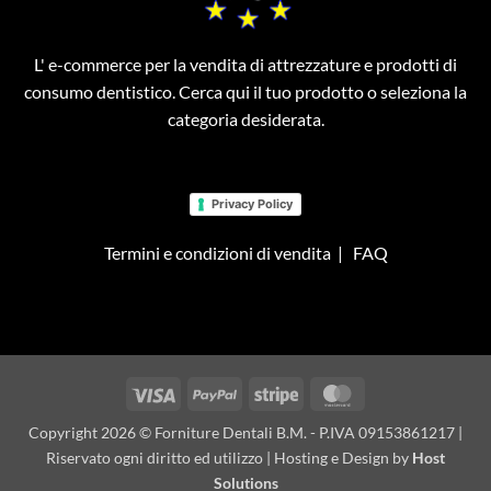
L' e-commerce per la vendita di attrezzature e prodotti di
consumo dentistico. Cerca qui il tuo prodotto o seleziona la
categoria desiderata.
Privacy Policy
Termini e condizioni di vendita
|
FAQ
Visa
PayPal
Stripe
MasterCard
Copyright 2026 © Forniture Dentali B.M. - P.IVA 09153861217 |
Riservato ogni diritto ed utilizzo | Hosting e Design by
Host
Solutions