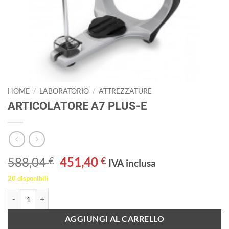
HOME
/
LABORATORIO
/
ATTREZZATURE
ARTICOLATORE A7 PLUS-E
Il
Il
588,04
451,40
€
€
IVA inclusa
prezzo
prezzo
20 disponibili
originale
attuale
ARTICOLATORE A7 PLUS-E quantità
era:
è:
588,04 €.
451,40 €.
AGGIUNGI AL CARRELLO