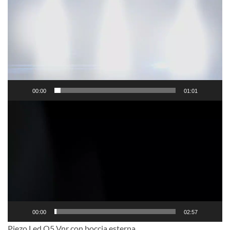
00:00
01:01
Video
Player
00:00
02:57
Piezo Led Q5 Vnr con boccia esterna