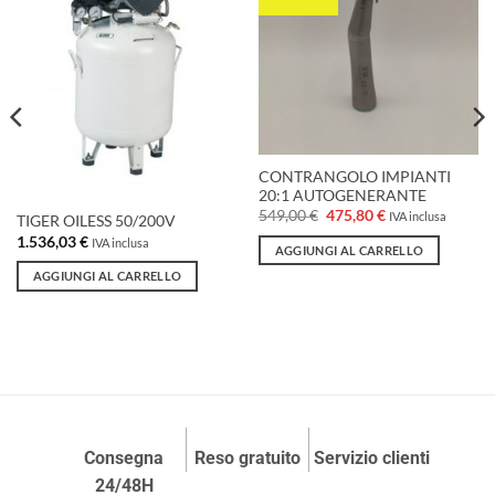
alla lista
alla lista
dei
dei
desideri
desideri
CONTRANGOLO IMPIANTI
20:1 AUTOGENERANTE
Il
Il
549,00
€
475,80
€
IVA inclusa
TIGER OILESS 50/200V
prezzo
prezzo
1.536,03
€
originale
attuale
IVA inclusa
AGGIUNGI AL CARRELLO
era:
è:
549,00 €.
475,80 €.
AGGIUNGI AL CARRELLO
Consegna
Reso gratuito
Servizio clienti
24/48H