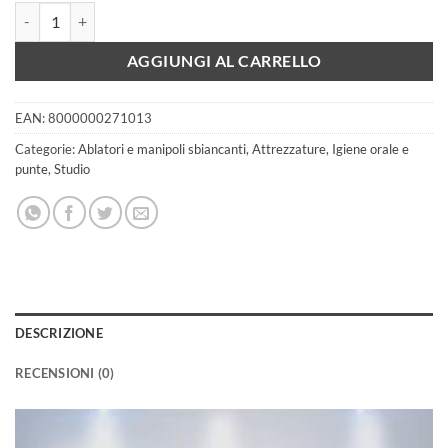
Piezo Led Q5 Vnr con boccia esterna quantità
AGGIUNGI AL CARRELLO
EAN:
8000000271013
Categorie:
Ablatori e manipoli sbiancanti
,
Attrezzature
,
Igiene orale e
punte
,
Studio
DESCRIZIONE
RECENSIONI (0)
Video
Player